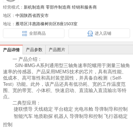
经营模式：
新机制造商 零部件制造商 经销和服务商
地区：
中国陕西省西安市
地址：
雁塔区沣惠路橡树街区B座1503室
全部商品
进入店铺
产品参数
产品图片
产品详情
一
产品介绍
：
SIN-ⅢMG
-
A
系列通用型三轴角速率陀螺用于测量三轴角
速率的传感器。产品采用
MEMS技术的芯片，具有高性能、
低成本、高可靠性和高封装坚固性，并具备自检测（Self-
Test）功能。此外，该产品还具有低功耗、宽的工作温度范
围、宽的带宽、小体积、快速启动、直流输入直流输出等特
点。
二
典型应用：
捷联惯导
天线稳定
平台稳定
光电吊舱
导弹制导和控制
智能汽车
地质勘探
机器人
导弹制导和控制
飞行器稳定
控制