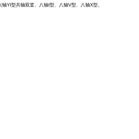
六轴YI型共轴双桨、八轴I型、八轴V型、八轴X型。