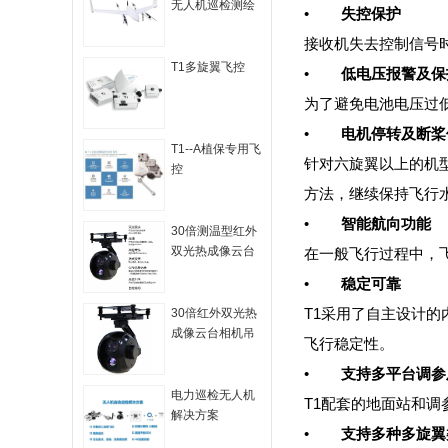
无人机巡检测绘
•
失控保护
监控垂直起降
接收机失去控制信号
T1多旋翼飞控
•
低电压报警及保
为了避免电池电压过
•
电机停转及断桨
T1--A植保专用飞
针对六旋翼以上的机
控
方法，继续保持飞行
•
智能航向功能
30倍测温型红外
双光热成像云台
在一般飞行过程中，
相机吊舱
•
稳定可靠
T1采用了自主设计
30倍红外双光热
成像云台相机吊
飞行稳定性。
舱
•
支持多平台调参
电力巡检无人机
T1配套的地面站和调
解决方案
•
支持多种多旋翼