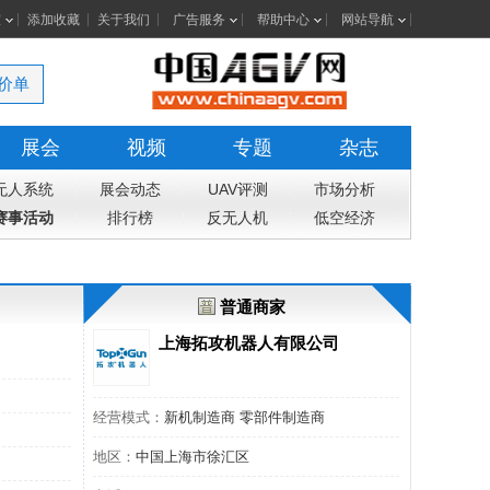
室
添加收藏
关于我们
广告服务
帮助中心
网站导航
价单
展会
视频
专题
杂志
无人系统
展会动态
UAV评测
市场分析
赛事活动
排行榜
反无人机
低空经济
普通商家
上海拓攻机器人有限公司
经营模式：
新机制造商 零部件制造商
地区：
中国上海市徐汇区