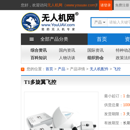
您好，
欢迎访问
无人机网（www.youuav.com)
!
请登录
免费注册
产品
首页
资
全部产品分类
综合资讯
国内资讯
国际资讯
特种动
百科知识
人物访谈
组织协会
政策法
您的位置：
首页
>
产品
> 产品详情
>
无人机配件
>
飞控
T1多旋翼飞控
最小起订：
1
台
供货总量：
100
发货期限：
3
天
有效期至：
长