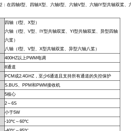
型：在四轴I型、四轴X型、六轴I型、六轴V型、六轴IY型共轴双桨、
四轴（
I
型、
X
型）
六轴（
I
型、
V
型、
IY
型共轴双桨、
YI
型共轴双桨、异型四轴
六桨）
八轴（
I
型、
V
型、
X
型共轴双桨、异型六轴八桨）
400HZ
以上
PWM
电调
8
通道
PCM
或
2.4GHZ
，至少
6
通道且支持所有通道的失控保护
S.BUS
、
PPM
和
PWM
接收机
5
核心
2
～
6S
小于
5W
-10℃
～
60℃
-40℃
～
85℃