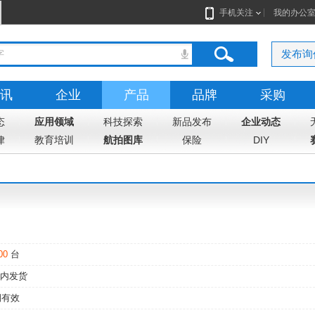
手机关注
我的办公
发布询
讯
企业
产品
品牌
采购
态
应用领域
科技探索
新品发布
企业动态
律
教育培训
航拍图库
保险
DIY
00
台
内发货
期有效