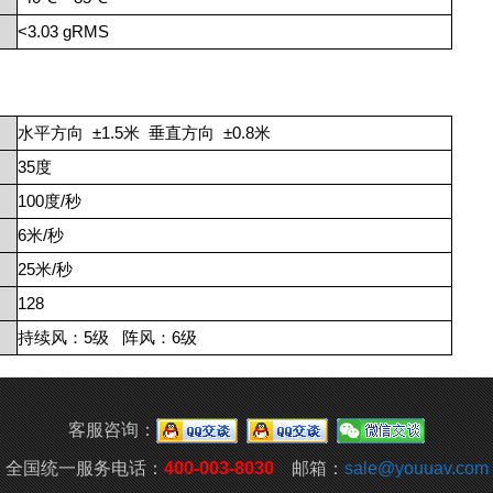
<3.03 gRMS
水平方向
±1.5
米
垂直方向
±0.8
米
35
度
100
度
/
秒
6
米
/
秒
25
米
/
秒
128
持续风：
5
级
阵风：
6
级
客服咨询：
全国统一服务电话：
400-003-8030
邮箱：
sale@youuav.com