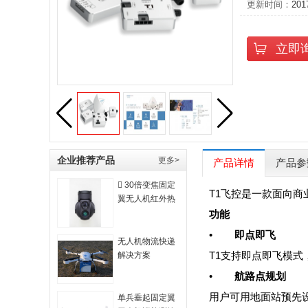
更新时间：
201
立即
企业推荐产品
更多>
产品详情
产品参
 30倍变焦固定
T1飞控是一款面向
翼无人机红外热
成像双光云台吊
功能
舱
•
即点即飞
无人机物流快递
T1支持即点即飞模
解决方案
•
航路点规划
用户可用地面站预先设
单兵垂起固定翼