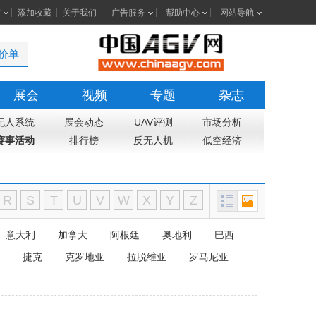
室
添加收藏
关于我们
广告服务
帮助中心
网站导航
价单
展会
视频
专题
杂志
无人系统
展会动态
UAV评测
市场分析
赛事活动
排行榜
反无人机
低空经济
R
S
T
U
V
W
X
Y
Z
意大利
加拿大
阿根廷
奥地利
巴西
捷克
克罗地亚
拉脱维亚
罗马尼亚