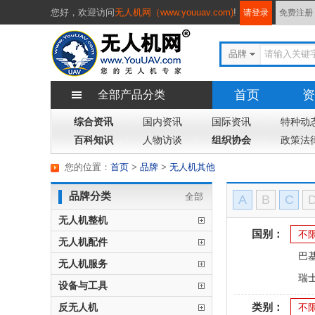
您好，
欢迎访问
无人机网（www.youuav.com)
!
请登录
免费注册
品牌
首页
资
全部产品分类
综合资讯
国内资讯
国际资讯
特种动
百科知识
人物访谈
组织协会
政策法
您的位置：
首页
>
品牌
>
无人机其他
品牌分类
全部
A
B
C
无人机整机
国别：
不
无人机配件
巴
无人机服务
瑞
设备与工具
类别：
反无人机
不