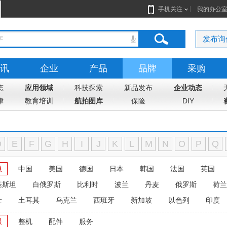
手机关注
我的办公
发布询
讯
企业
产品
品牌
采购
态
应用领域
科技探索
新品发布
企业动态
律
教育培训
航拍图库
保险
DIY
D
E
F
G
H
I
J
K
L
M
N
O
P
Q
限
中国
美国
德国
日本
韩国
法国
英国
基斯坦
白俄罗斯
比利时
波兰
丹麦
俄罗斯
荷兰
士
土耳其
乌克兰
西班牙
新加坡
以色列
印度
限
整机
配件
服务