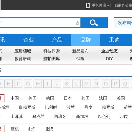
手机关注
我的办公
发布询
讯
企业
产品
品牌
采购
态
应用领域
科技探索
新品发布
企业动态
律
教育培训
航拍图库
保险
DIY
案
D
E
F
G
H
I
J
K
L
M
N
O
P
Q
限
中国
美国
德国
日本
韩国
法国
英国
基斯坦
白俄罗斯
比利时
波兰
丹麦
俄罗斯
荷兰
士
土耳其
乌克兰
西班牙
新加坡
以色列
印度
限
整机
配件
服务