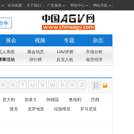
室
添加收藏
关于我们
广告服务
帮助中心
网站导航
价单
展会
视频
专题
杂志
无人系统
展会动态
UAV评测
市场分析
赛事活动
排行榜
反无人机
低空经济
R
S
T
U
V
W
X
Y
Z
意大利
加拿大
阿根廷
奥地利
巴西
捷克
克罗地亚
拉脱维亚
罗马尼亚