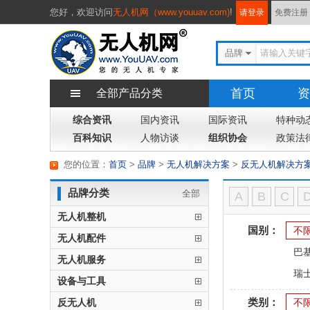
您好，
欢迎访问
无人机网（www.youuav.com)
!
请登录
免费注册
品牌
首页
资
全部产品分类
综合资讯
国内资讯
国际资讯
特种动
百科知识
人物访谈
组织协会
政策法
您的位置：
首页
>
品牌
>
无人机解决方案
>
反无人机解决方
品牌分类
全部
A
B
C
无人机整机
国别：
不
无人机配件
巴
无人机服务
瑞
设备与工具
类别：
反无人机
不