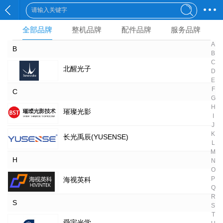
全部品牌
整机品牌
配件品牌
服务品牌
A
B
B
C
北醒光子
D
E
F
C
G
H
璀璨光影
I
J
K
长光禹辰(YUSENSE)
L
M
H
N
O
P
海视英科
Q
R
S
S
T
舜宇光学