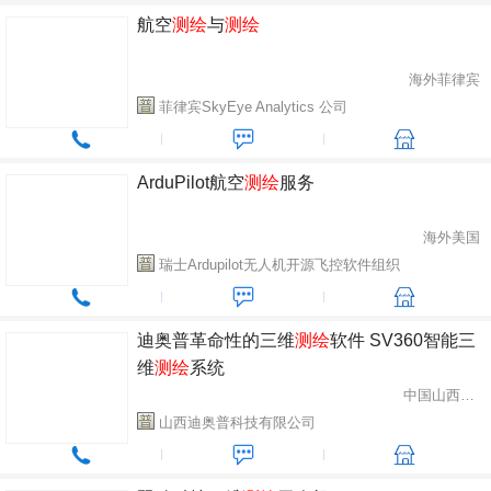
航空
测绘
与
测绘
海外菲律宾
菲律宾SkyEye Analytics 公司
ArduPilot航空
测绘
服务
海外美国
瑞士Ardupilot无人机开源飞控软件组织
迪奥普革命性的三维
测绘
软件 SV360智能三
维
测绘
系统
中国山西省太原市
山西迪奥普科技有限公司