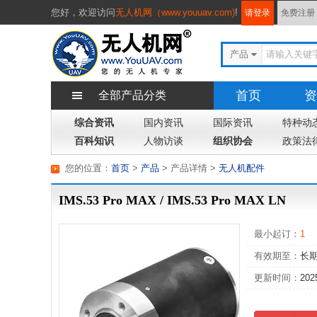
您好，
欢迎访问
无人机网（www.youuav.com)
!
请登录
免费注册
产品
首页
资
全部产品分类
综合资讯
国内资讯
国际资讯
特种动
百科知识
人物访谈
组织协会
政策法
您的位置：
首页
>
产品
> 产品详情
>
无人机配件
IMS.53 Pro MAX / IMS.53 Pro MAX LN
最小起订：
1
有效期至：
长
更新时间：
202