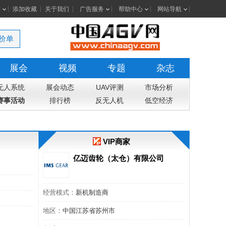
室
添加收藏
关于我们
广告服务
帮助中心
网站导航
价单
展会
视频
专题
杂志
无人系统
展会动态
UAV评测
市场分析
赛事活动
排行榜
反无人机
低空经济
VIP商家
亿迈齿轮（太仓）有限公司
经营模式：
新机制造商
地区：
中国江苏省苏州市