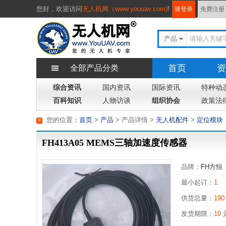
您好，
欢迎访问
无人机网（www.youuav.com)
!
请登录
免费注册
产品
首页
资
全部产品分类
综合资讯
国内资讯
国际资讯
特种动
百科知识
人物访谈
组织协会
政策法
您的位置：
首页
>
产品
> 产品详情
>
无人机配件
>
定位模块
FH413A05 MEMS三轴加速度传感器
品牌：
FH方恒
最小起订：
1
供货总量：
190
发货期限：
10