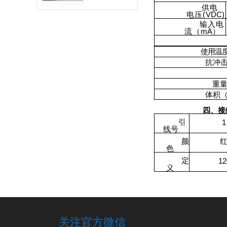
供电
电压(
VDC
)
输入电
流（
mA
）
使用温
抗冲
重量(
体积
四、接
引
1
线号
颜
色
定
12
义
关注官方微信