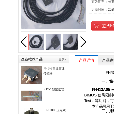
有效期至：
长
更新时间：
202
立即
企业推荐产品
更多>
产品详情
产品参
FHS-3高度空速
FH4
传感器
一、简
FH413A05
ZJG-1型空速管
BIMOS 信号
Test）等功能，
本产品可用于
FT-1100L压电式
二、原