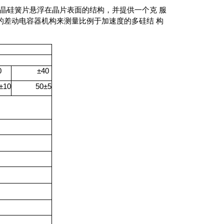
晶硅簧片悬浮在晶片表面的结构，并提供一个克
服
的差动电容器机构来测量比例于加速度的多硅结
构
0
±40
±
10
50±
5