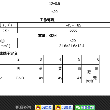
12±0.5
≤20
工作环境
度（
。C
）
-45～+85
击（
g）
5000
重量、体积
g)
≤20
（
mm
³
)
21.6×21.6×12.4
线端子定义
2
3
4
5
6
红
黑
蓝
黄
白
屏
蔽
壳
v
GND
Ax
Ay
Az
体地
客服咨询：