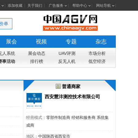
室
添加收藏
关于我们
广告服务
帮助中心
网站导航
价单
展会
视频
专题
杂志
无人系统
展会动态
UAV评测
市场分析
赛事活动
排行榜
反无人机
低空经济
普通商家
西安慧沣测控技术有限公司
经营模式：
零部件制造商 经销和服务商 系统集
成商
地区：
中国陕西省西安市