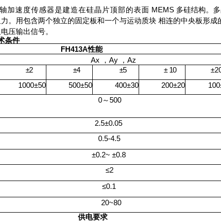
轴加速度传感器是建造在硅晶片顶部的表面
MEMS
多硅结构。多
阻力。用包含两个独立的固定板和
一个与运动质块
相连的中央板形成
生电压输出信号。
术条件
FH413A
性能
Ax
，
Ay
，
Az
±2
±4
±
5
±
10
±2
1000±
50
500±
50
400
±
30
200±
20
100
0～
5
00
2.5±0.05
0.5-4.5
±0.2
~
±0.8
≤2
≤0.1
20
~
80
供电要求