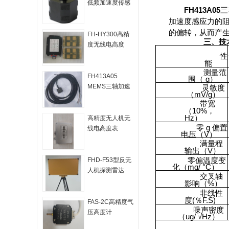
低频加速度传感
FH413A05
三
器-IEPE加速度
加速度感应力的
计
的偏转，从而产
FH-HY300高精
三、技
度无线电高度
表，雷达高度
性
能
表，雷达高度计
测量范
FH413A05
围（ g）
MEMS三轴加速
灵敏度
（
mV
/g）
度传感器
带宽
（10%，
Hz
）
高精度无人机无
零
g
偏置
线电高度表
电压（V）
满量程
输出（V）
零偏温度变
FHD-F53型反无
化（
mg
/
°C
）
人机探测雷达
交叉轴
影响（%）
非线性
度(％F.S)
FAS-2C高精度气
噪声密度
压高度计
（
ug
/
√
Hz
）