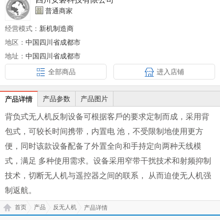
普通商家
经营模式：
新机制造商
地区：
中国四川省成都市
地址：
中国四川省成都市
全部商品
进入店铺
产品参数
产品图片
产品详情
背负式⽆⼈机反制设备可根据客⼾的要求定制⽽成，采⽤背
包式，可较⻓时间携带，内置电 池，不受限制地使⽤更⽅
便，同时该款设备配备了外置全向和⼿持定向两种天线模
式，满⾜ 多种使⽤需求。设备采⽤窄带⼲扰技术和射频抑制
技术，切断⽆⼈机与遥控器之间的联系， 从⽽迫使⽆⼈机强
制返航。
首页
产品
反无人机
产品详情