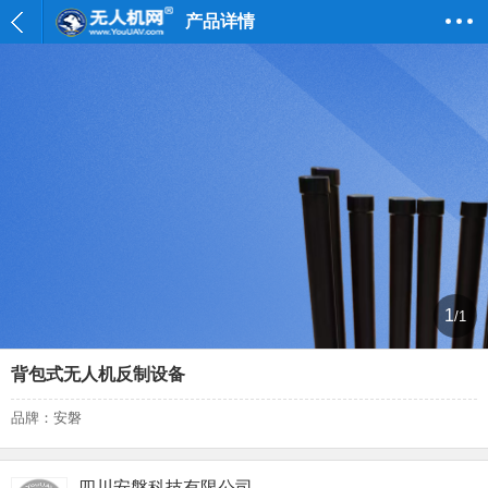
产品详情
1
/1
背包式⽆⼈机反制设备
品牌：安磐
四川安磐科技有限公司