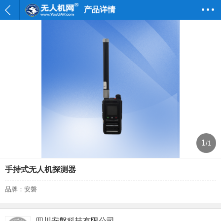
产品详情
1
/1
⼿持式⽆⼈机探测器
品牌：安磐
四川安磐科技有限公司