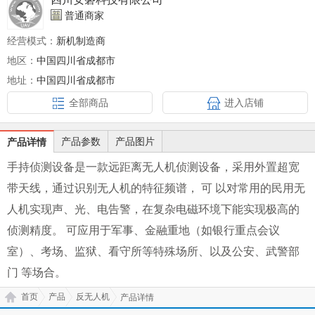
普通商家
经营模式：
新机制造商
地区：
中国四川省成都市
地址：
中国四川省成都市
全部商品
进入店铺
产品参数
产品图片
产品详情
⼿持侦测设备是⼀款远距离⽆⼈机侦测设备，采⽤外置超宽
带天线，通过识别⽆⼈机的特征频谱， 可 以对常⽤的⺠⽤⽆
⼈机实现声、光、电告警，在复杂电磁环境下能实现极⾼的
侦测精度。 可应⽤于军事、⾦融重地（如银⾏重点会议
室）、考场、监狱、看守所等特殊场所、以及公安、武警部
⻔ 等场合。
首页
产品
反无人机
产品详情