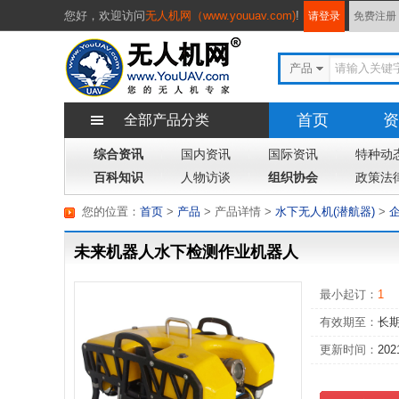
您好，
欢迎访问
无人机网（www.youuav.com)
!
请登录
免费注册
产品
首页
资
全部产品分类
综合资讯
国内资讯
国际资讯
专题
特种动
杂
百科知识
人物访谈
组织协会
政策法
您的位置：
首页
>
产品
> 产品详情
>
水下无人机(潜航器)
>
未来机器人水下检测作业机器人
最小起订：
1
有效期至：
长
更新时间：
202