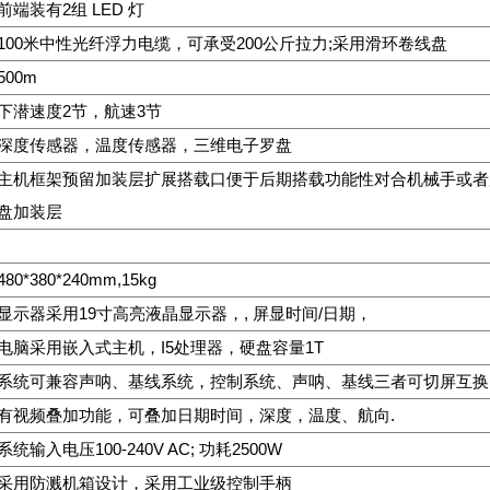
前端装有2组 LED 灯
100米中性光纤浮力电缆，可承受200公斤拉力;采用滑环卷线盘
500m
下潜速度2节，航速3节
深度传感器，温度传感器，三维电子罗盘
主机框架预留加装层扩展搭载口便于后期搭载功能性对合机械手或者
盘加装层
480*380*240mm,15kg
显示器采用19寸高亮液晶显示器，, 屏显时间/日期，
电脑采用嵌入式主机，I5处理器，硬盘容量1T
系统可兼容声呐、基线系统，控制系统、声呐、基线三者可切屏互换
有视频叠加功能，可叠加日期时间，深度，温度、航向.
系统输入电压100-240V AC; 功耗2500W
采用防溅机箱设计，采用工业级控制手柄