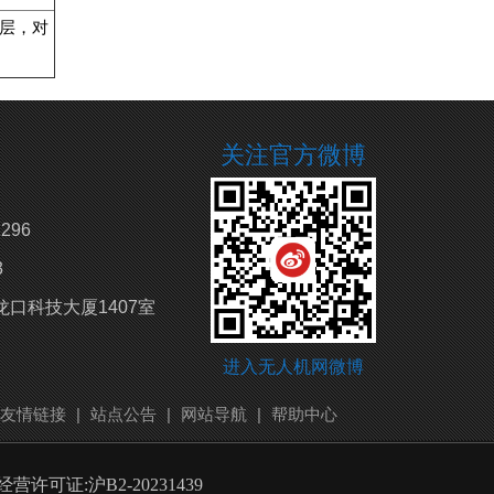
层，对
关注官方微博
296
3
口科技大厦1407室
进入无人机网微博
友情链接
|
站点公告
|
网站导航
|
帮助中心
许可证:沪B2-20231439