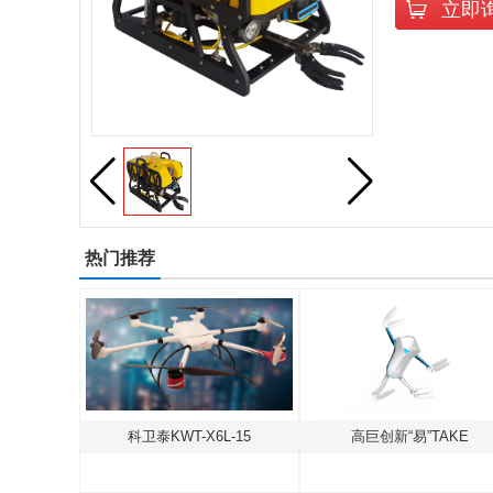
立即
热门推荐
北京海空行F-500中型共轴无人直升机
科卫泰KWT-X6L-15
高巨创新“易”TAKE