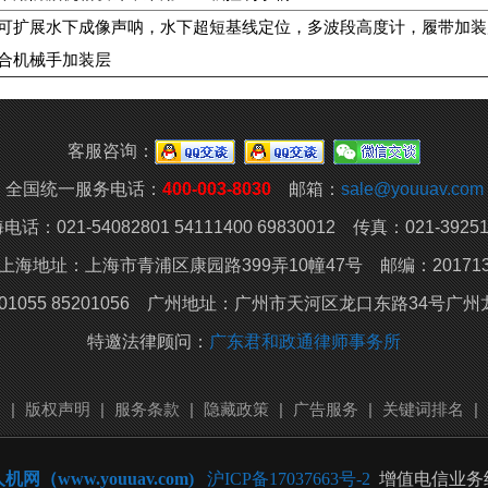
可扩展水下成像声呐，水下超短基线定位，多波段高度计，履带加装
合机械手加装层
客服咨询：
全国统一服务电话：
400-003-8030
邮箱：
sale@youuav.com
电话：021-54082801 54111400 69830012 传真：021-39251
上海地址：上海市青浦区康园路399弄10幢47号 邮编：20171
01055 85201056 广州地址：
广州市天河区龙口东路34号广州龙
特邀法律顾问：
广东君和政通律师事务所
明
|
版权声明
|
服务条款
|
隐藏政策
|
广告服务
|
关键词排名
|
机网（www.youuav.com)
沪ICP备17037663号-2
增值电信业务经营