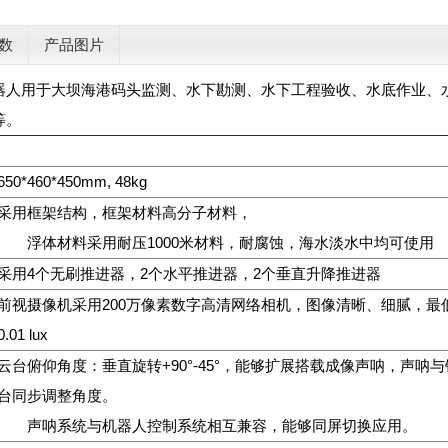
数
产品图片
器人用于大坝海港码头监测、水下勘测、水下工程验收、水底作业、
等。
650*460*450mm, 48kg
采用框架结构，框架材料高分子材料，
浮体材料采用耐压1000米材料，耐腐蚀，海水淡水中均可使用
采用4个无刷推进器，2个水平推进器，2个垂直升降推进器
前视摄像机采用200万像素数字高清网络相机，图像清晰、细腻，最
0.01 lux
云台俯仰角度：垂直旋转+90°-45°，能够扩展搭载成像声呐，声呐
台同步调整角度。
声呐系统与机器人控制系统相互兼容，能够同屏切换应用。