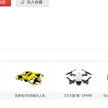
询价
加入收藏
觅睿恪S60四轴无人机
DJI大疆"晓" SPARK