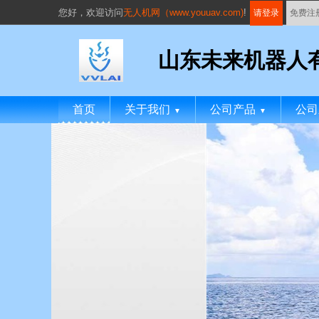
您好，
欢迎访问
无人机网（www.youuav.com)
!
请登录
免费注
山东未来机器人
首页
关于我们
公司产品
公司
▼
▼