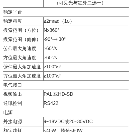
（可见光与红外二选一）
稳定平台
稳定精度
≤2mrad（1σ）
搜索范围（方位）
Nx360°
搜索范围（俯仰）
-90°~+ 30°
俯仰最大角速度
≥60°/s
方位最大角速度
≥60°/s
俯仰最大角加速度
≥100°/s²
方位最大角加速度
≥100°/s²
电气接口
视频输出
PAL 或HD-SDI
通讯控制
RS422
电源
外接电源
9~18VDC或20~30VDC
额定功耗
≤40W，峰值≤60W