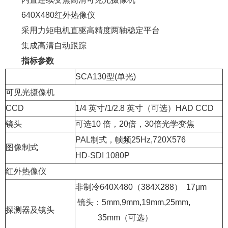
640X480红外热像仪
采用力矩电机直驱高精度两轴稳定平台
集成高清自动跟踪
指标参数
SCA130型(单光)
可见光摄像机
CCD
1/4 英寸/1/2.8 英寸（可选）HAD CCD
镜头
可选10 倍，20倍，30倍光学变焦
PAL制式，帧频25Hz,720X576
图像制式
HD-SDI 1080P
红外热像仪
非制冷640X480（384X288） 17μm
镜头：5mm,9mm,19mm,25mm,
探测器及镜头
35mm（可选）