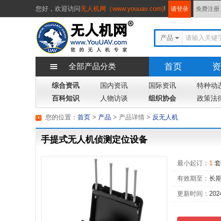
您好，
欢迎访问
无人机网（www.youuav.com)
!
请登录
免费注册
产品
首页
资
全部产品分类
综合资讯
国内资讯
国际资讯
专题
特种动
杂
百科知识
人物访谈
组织协会
政策法
您的位置：
首页
>
产品
> 产品详情
>
反无人机
手提式无人机侦测定位设备
最小起订：
1
套
有效期至：
长
更新时间：
202