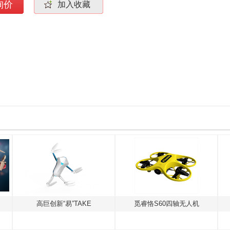
询价
加入收藏
高巨创新“易”TAKE
觅睿恪S60四轴无人机