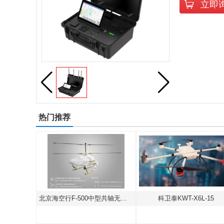
立即
热门推荐
无人机
北京海空行F-500中型共轴无人直升机
科卫泰KWT-X6L-15