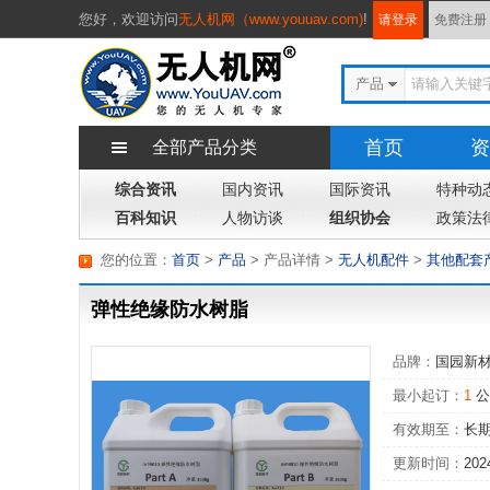
您好，
欢迎访问
无人机网（www.youuav.com)
!
请登录
免费注册
产品
首页
资
全部产品分类
综合资讯
国内资讯
国际资讯
专题
特种动
杂
百科知识
人物访谈
组织协会
政策法
您的位置：
首页
>
产品
> 产品详情
>
无人机配件
>
其他配套
弹性绝缘防水树脂
品牌：
国园新
最小起订：
1
公
有效期至：
长
更新时间：
202