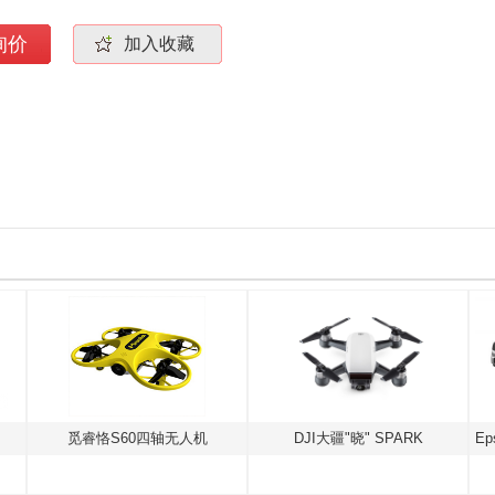
询价
加入收藏
觅睿恪S60四轴无人机
DJI大疆"晓" SPARK