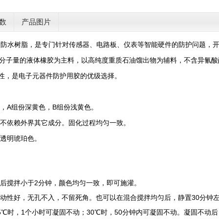
数
产品图片
弹性绝缘防水树脂，是专门针对传感器、电路板、仪表等智能硬件的防护问题
分子量的液体橡胶为主料，以高纯度重质石油馏出物为辅料，不含异氰酸
性，是电子元器件防护用胶的优级选择。
好，A组份深黄色，B组份浅黄色。
化，不依赖外界其它成分。固化过程均匀一致。
呈透明琥珀色。
混合后搅拌小于2分钟，颜色均匀一致，即可施灌。
，流动性好，无孔不入，不留死角。也可以在混合搅拌均匀后，静置30分
。25℃时，1个小时可凝固不动；30℃时，50分钟内可凝固不动。凝固不