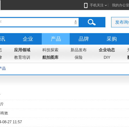
手机关注
我的办公
发布询
讯
企业
产品
品牌
采购
态
志
应用领域
地图
科技探索
新品发布
企业动态
律
教育培训
航拍图库
保险
DIY
产品
材
斤
期有效
4-08-27 11:57