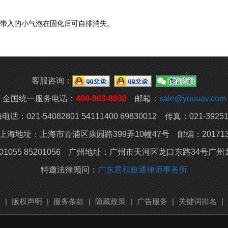
程中带入的小气泡在固化后可自排消失。
客服咨询：
全国统一服务电话：
400-003-8030
邮箱：
sale@youuav.com
电话：021-54082801 54111400 69830012 传真：021-39251
上海地址：上海市青浦区康园路399弄10幢47号 邮编：20171
01055 85201056 广州地址：
广州市天河区龙口东路34号广州龙
特邀法律顾问：
广东君和政通律师事务所
明
|
版权声明
|
服务条款
|
隐藏政策
|
广告服务
|
关键词排名
|