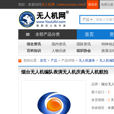
您好，
欢迎访问
无人机网（www.youuav.com)
!
请登录
免费注册
产品
首页
资
全部产品分类
综合资讯
国内资讯
国际资讯
专题
特种动
杂
百科知识
人物访谈
组织协会
政策法
您的位置：
首页
>
产品
> 产品详情
>
无人机服务
>
无人机编
烟台无人机编队表演无人机庆典无人机航拍
品牌：
烟台无
最小起订：
1
发货期限：
2
天
有效期至：
长