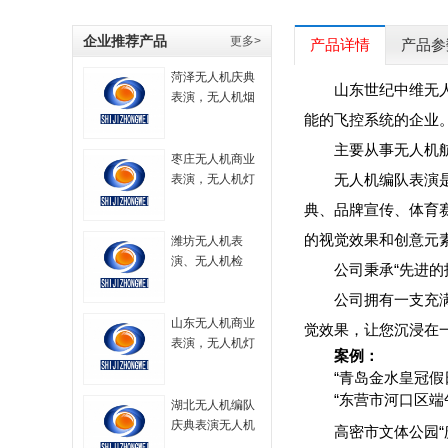
企业推荐产品
更多>
产品详情
产品参
菏泽无人机庆典
山东世纪中维无
表演，无人机烟
花秀表演，无人
能的飞控系统的企业
机大型表演，航
主要从事无人机
拍无人机，无人
枣庄无人机商业
机技术，无人机
无人机编队表演
表演，无人机灯
烟火表演，无人
光秀，无人机表
典、品牌宣传、体育
机策划方案
演服务，无人机
的视觉效果和创意元
飞行表演，
潍坊无人机表
演、无人机检
公司秉承“先进
测、无人机编
公司拥有一支充
队、无人机技术
山东无人机商业
觉效果，让您沉浸在
表演，无人机灯
案例：
光秀，无人机表
“青岛金水皇冠假
演服务，无人机
“东营市河口区端
飞行表演，
湖北无人机编队
庆典表演无人机
高密市文体公园“
灯光秀无人机航