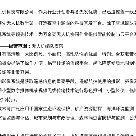
人机科技有限公司，作为行业开创者具备先发优势，已迅速覆盖一线及
领先无人机数千架，打造夜空中耀眼的科技宣发平台。除了空域编队
机系统等领先技术，为万余架无人机协同作业提供智能控制与云平台
司——经营范围：
无人机编队表演
具有高清晰、大比例尺、小面积、高现势性的优点。特别适合获取带状
拍摄影提供了操作方便，易于转场的遥感平台。起飞降落受场地限制
转场等非常容易。
的影像系统是获取遥感信息的重要手段。遥感航拍使用的摄影、摄像器
用小型数字摄像机或视频无线传输技术进行彩色摄制。小型轻便、低
突出特点。
技术可广泛应用于国家生态环境保护、矿产资源勘探、海洋环境监测
灾害监测与评估、城市规划与市政管理、森林病虫害防护与监测、公
种使用无人机进行航拍的技术应用，通过搭载高清相机和相关传感器