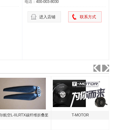
电话：
400-003-8030
进入店铺
联系方式
航空L-IILRTX碳纤维折叠桨
T-MOTOR
天津曙光5-A