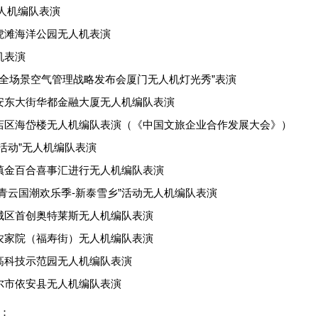
人机编队表演
虎滩海洋公园无人机表演
机表演
4年全场景空气管理战略发布会
厦门
无人机灯光秀”表演
安东大街华都金融大厦无人机编队表演
店区海岱楼无人机编队表演（
《中国文旅企业合作发展大会》
）
活动
”无人机编队表演
镇金百合喜事汇进行无人机编队表演
青云国潮欢乐季-新泰雪乡”活动无人机编队表演
城区首创奥特莱斯无人机编队表演
农家院（福寿街）无人机编队表演
高科技示范园无人机编队表演
尔市依安县无人机编队表演
：