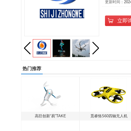
更新时间：
202
立即
热门推荐
15
高巨创新“易”TAKE
觅睿恪S60四轴无人机