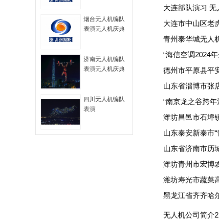
大连部队演习 无
拍
烟台无人机编队
大连市中山区老
表演无人机庆典
青州泰华城无人
无人机航拍
“海信空调202
济南无人机编队
表演无人机庆典
德州市平原县平
山东省淄博市张
四川无人机编队
“
南京龙之谷跨年
表演
潍坊昌邑市石埠
山东泰安新泰市“
山东省济南市历
潍坊青州市宏博
潍坊寿光市蔬菜
黑龙江省齐齐哈
无人机公司简介2