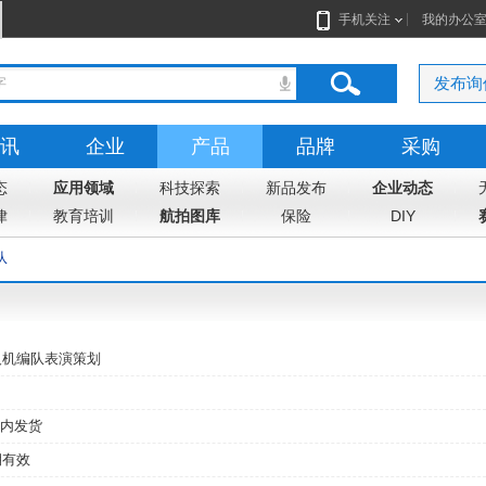
手机关注
我的办公
发布询
讯
企业
产品
品牌
采购
态
志
应用领域
地图
科技探索
新品发布
企业动态
律
教育培训
航拍图库
保险
DIY
队
人机编队表演策划
内发货
期有效