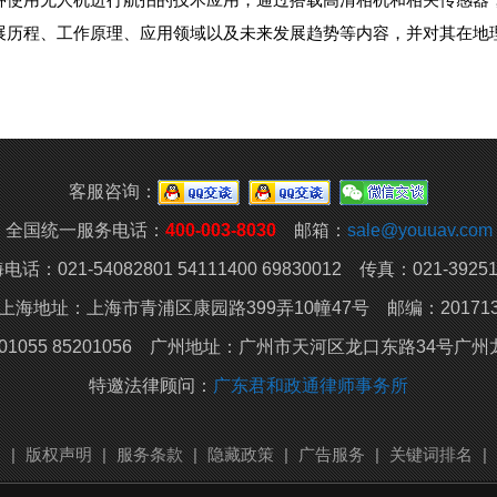
展历程、工作原理、应用领域以及未来发展趋势等内容，并对其在地
客服咨询：
全国统一服务电话：
400-003-8030
邮箱：
sale@youuav.com
电话：021-54082801 54111400 69830012 传真：021-39251
上海地址：上海市青浦区康园路399弄10幢47号 邮编：20171
01055 85201056 广州地址：
广州市天河区龙口东路34号广州龙
特邀法律顾问：
广东君和政通律师事务所
明
|
版权声明
|
服务条款
|
隐藏政策
|
广告服务
|
关键词排名
|