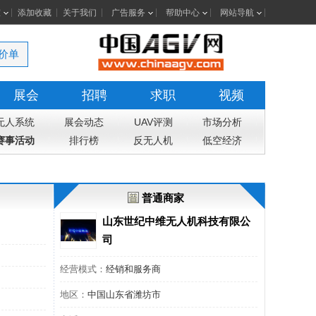
室
添加收藏
关于我们
广告服务
帮助中心
网站导航
价单
展会
招聘
求职
视频
无人系统
展会动态
UAV评测
市场分析
赛事活动
排行榜
反无人机
低空经济
普通商家
山东世纪中维无人机科技有限公
司
经营模式：
经销和服务商
地区：
中国山东省潍坊市