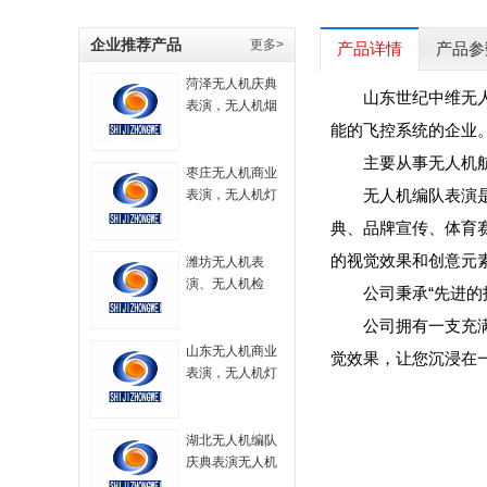
企业推荐产品
更多>
产品详情
产品参
菏泽无人机庆典
山东世纪中维无
表演，无人机烟
花秀表演，无人
能的飞控系统的企业
机大型表演，航
主要从事无人机
拍无人机，无人
枣庄无人机商业
机技术，无人机
无人机编队表演
表演，无人机灯
烟火表演，无人
光秀，无人机表
典、品牌宣传、体育
机策划方案
演服务，无人机
的视觉效果和创意元
飞行表演，
潍坊无人机表
演、无人机检
公司秉承“先进
测、无人机编
公司拥有一支充
队、无人机技术
山东无人机商业
觉效果，让您沉浸在
表演，无人机灯
光秀，无人机表
演服务，无人机
飞行表演，
湖北无人机编队
庆典表演无人机
灯光秀无人机航