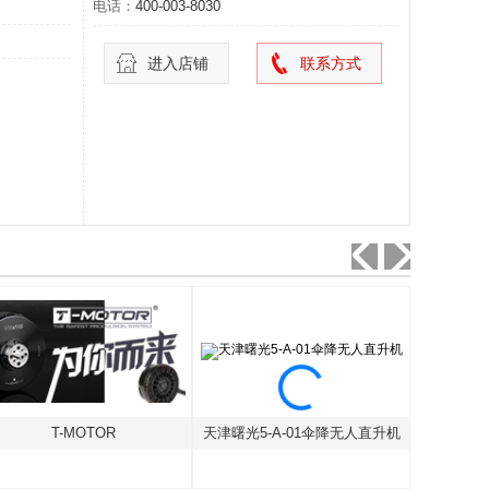
电话：
400-003-8030
进入店铺
联系方式
T-MOTOR
天津曙光5-A-01伞降无人直升机
汇星海油