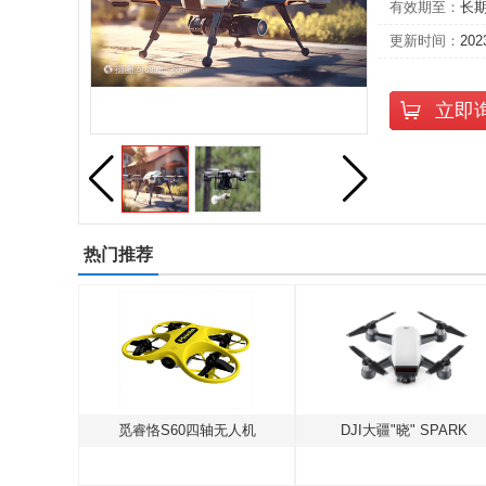
有效期至：
长
更新时间：
202
立即
热门推荐
AKE
觅睿恪S60四轴无人机
DJI大疆"晓" SPARK