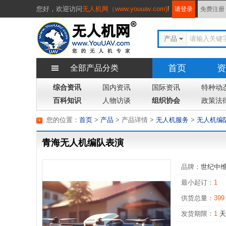
您好，
欢迎访问
无人机网（www.youuav.com)
!
请登录
免费注册
产品
首页
资
全部产品分类
综合资讯
国内资讯
国际资讯
专题
特种动
杂
百科知识
人物访谈
组织协会
政策法
您的位置：
首页
>
产品
> 产品详情
>
无人机服务
>
无人机编
青海无人机编队表演
品牌：
世纪中
最小起订：
1
供货总量：
399
发货期限：
1
天