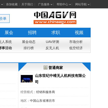
室
添加收藏
关于我们
广告服务
帮助中心
网站导航
价单
展会
招聘
求职
视频
无人系统
展会动态
UAV评测
市场分析
赛事活动
排行榜
反无人机
低空经济
普通商家
山东世纪中维无人机科技有限公
司
经营模式：
经销和服务商
地区：
中国山东省潍坊市