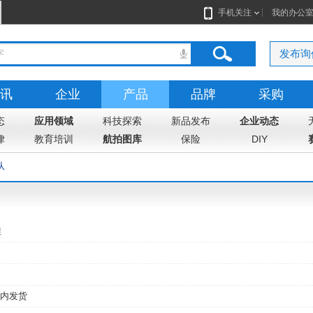
手机关注
我的办公
发布询
讯
企业
产品
品牌
采购
态
志
应用领域
地图
科技探索
新品发布
企业动态
律
教育培训
航拍图库
保险
DIY
队
维
内发货