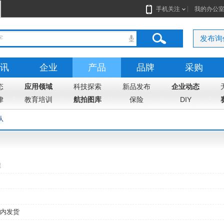
手机关注
我的办公
发布询
讯
企业
产品
品牌
采购
态
志
应用领域
地图
科技探索
新品发布
企业动态
律
教育培训
航拍图库
保险
DIY
队
维
内发货