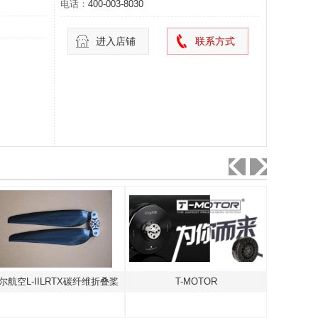
电话：
400-003-8030
进入店铺
联系方式
尔航空L-IILRTX碳纤维折叠桨
T-MOTOR
天津曙光5