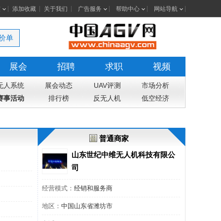
室
添加收藏
关于我们
广告服务
帮助中心
网站导航
价单
展会
招聘
求职
视频
无人系统
展会动态
UAV评测
市场分析
赛事活动
排行榜
反无人机
低空经济
普通商家
山东世纪中维无人机科技有限公
司
经营模式：
经销和服务商
地区：
中国山东省潍坊市