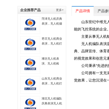
企业推荐产品
更多>
产品详情
产品参
菏泽无人机庆典
山东世纪中维无
表演，无人机烟
花秀表演，无人
能的飞控系统的企业
机大型表演，航
主要从事无人机
拍无人机，无人
枣庄无人机商业
机技术，无人机
无人机编队表演
表演，无人机灯
烟火表演，无人
光秀，无人机表
典、品牌宣传、体育
机策划方案
演服务，无人机
的视觉效果和创意元
飞行表演，
潍坊无人机表
演、无人机检
公司秉承“先进
测、无人机编
公司拥有一支充
队、无人机技术
山东无人机商业
觉效果，让您沉浸在
表演，无人机灯
光秀，无人机表
演服务，无人机
飞行表演，
湖北无人机编队
庆典表演无人机
灯光秀无人机航