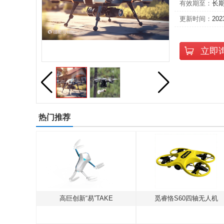
有效期至：
长
更新时间：
202
立即
热门推荐
L-15
高巨创新“易”TAKE
觅睿恪S60四轴无人机