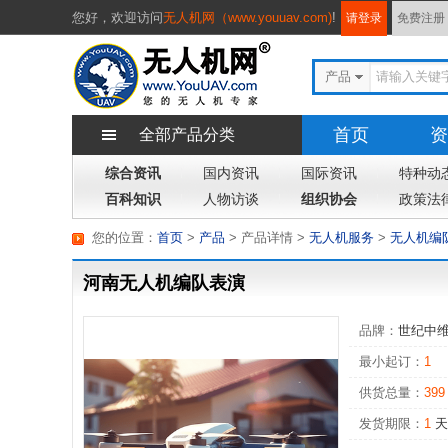
您好，
欢迎访问
无人机网（www.youuav.com)
!
请登录
免费注册
产品
首页
资
全部产品分类
综合资讯
国内资讯
国际资讯
专题
特种动
杂
百科知识
人物访谈
组织协会
政策法
您的位置：
首页
>
产品
> 产品详情
>
无人机服务
>
无人机编
河南无人机编队表演
品牌：
世纪中
最小起订：
1
供货总量：
399
发货期限：
1
天