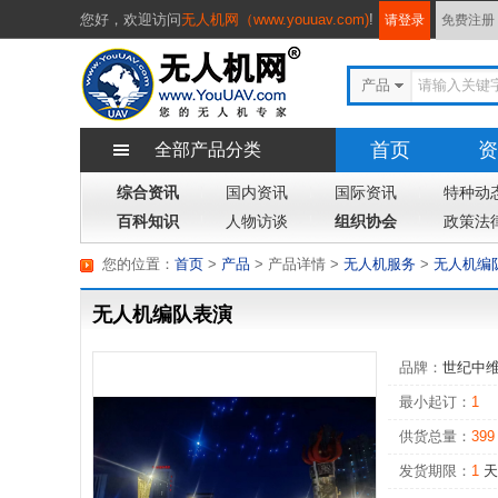
您好，
欢迎访问
无人机网（www.youuav.com)
!
请登录
免费注册
产品
首页
资
全部产品分类
综合资讯
国内资讯
国际资讯
专题
特种动
杂
百科知识
人物访谈
组织协会
政策法
您的位置：
首页
>
产品
> 产品详情
>
无人机服务
>
无人机编
无人机编队表演
品牌：
世纪中
最小起订：
1
供货总量：
399
发货期限：
1
天