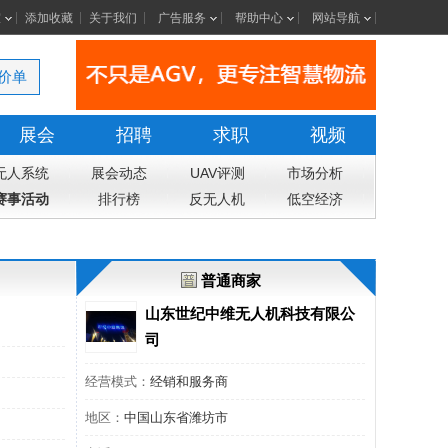
室
添加收藏
关于我们
广告服务
帮助中心
网站导航
价单
展会
招聘
求职
视频
无人系统
展会动态
UAV评测
市场分析
赛事活动
排行榜
反无人机
低空经济
普通商家
山东世纪中维无人机科技有限公
司
经营模式：
经销和服务商
地区：
中国山东省潍坊市