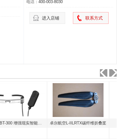
电话：
400-003-8030
进入店铺
联系方式
卓尔航空L-IILRTX碳纤维折叠桨
T-MOTOR
天津