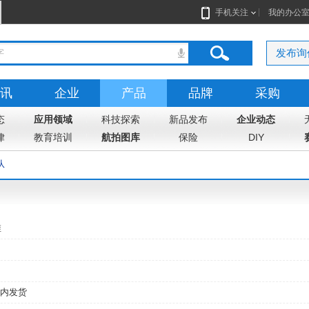
手机关注
我的办公
发布询
讯
企业
产品
品牌
采购
态
志
应用领域
地图
科技探索
新品发布
企业动态
律
教育培训
航拍图库
保险
DIY
队
维
内发货