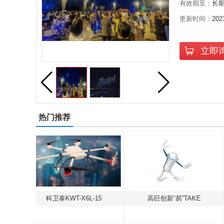
有效期至：
长
更新时间：
202
立即
热门推荐
T-X6L-15
高巨创新“易”TAKE
觅睿恪S60四轴无