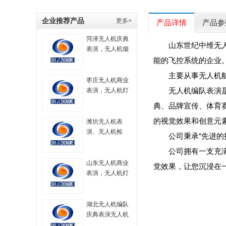
企业推荐产品
更多>
产品详情
产品参
菏泽无人机庆典
山东世纪中维无
表演，无人机烟
花秀表演，无人
能的飞控系统的企业
机大型表演，航
主要从事无人机
拍无人机，无人
枣庄无人机商业
机技术，无人机
无人机编队表演
表演，无人机灯
烟火表演，无人
光秀，无人机表
典、品牌宣传、体育
机策划方案
演服务，无人机
的视觉效果和创意元
飞行表演，
潍坊无人机表
演、无人机检
公司秉承“先进
测、无人机编
公司拥有一支充
队、无人机技术
山东无人机商业
觉效果，让您沉浸在
表演，无人机灯
光秀，无人机表
演服务，无人机
飞行表演，
湖北无人机编队
庆典表演无人机
灯光秀无人机航