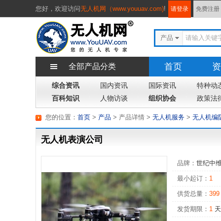
您好，
欢迎访问
无人机网（www.youuav.com)
!
请登录
免费注册
产品
首页
资
全部产品分类
综合资讯
国内资讯
国际资讯
专题
特种动
杂
百科知识
人物访谈
组织协会
政策法
您的位置：
首页
>
产品
> 产品详情
>
无人机服务
>
无人机编
无人机表演公司
品牌：
世纪中
最小起订：
1
供货总量：
399
发货期限：
1
天