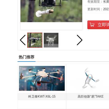
有效期至：
长
更新时间：
202
立即
热门推荐
北京海空行F-500中型共轴无人直升机
科卫泰KWT-X6L-15
高巨创新“易”TAKE