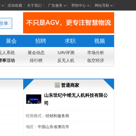
室
添加收藏
关于我们
广告服务
帮助中心
网站导航
价单
展会
招聘
求职
视频
无人系统
展会动态
UAV评测
市场分析
赛事活动
排行榜
反无人机
低空经济
普通商家
山东世纪中维无人机科技有限公
司
经营模式：
经销和服务商
地区：
中国山东省潍坊市