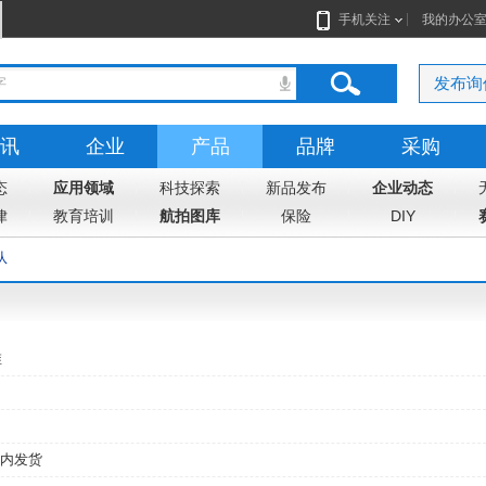
手机关注
我的办公
发布询
讯
企业
产品
品牌
采购
态
志
应用领域
地图
科技探索
新品发布
企业动态
律
教育培训
航拍图库
保险
DIY
队
维
内发货