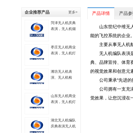
企业推荐产品
更多>
产品详情
产品参
菏泽无人机庆典
山东世纪中维无
表演，无人机烟
花秀表演，无人
能的飞控系统的企业
机大型表演，航
主要从事无人机
拍无人机，无人
枣庄无人机商业
机技术，无人机
无人机编队表演
表演，无人机灯
烟火表演，无人
光秀，无人机表
典、品牌宣传、体育
机策划方案
演服务，无人机
的视觉效果和创意元
飞行表演，
潍坊无人机表
演、无人机检
公司秉承“先进
测、无人机编
公司拥有一支充
队、无人机技术
山东无人机商业
觉效果，让您沉浸在
表演，无人机灯
光秀，无人机表
演服务，无人机
飞行表演，
湖北无人机编队
庆典表演无人机
灯光秀无人机航