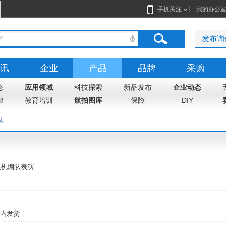
手机关注
我的办公
发布询
讯
企业
产品
品牌
采购
态
志
应用领域
地图
科技探索
新品发布
企业动态
律
教育培训
航拍图库
保险
DIY
队
人机编队表演
内发货