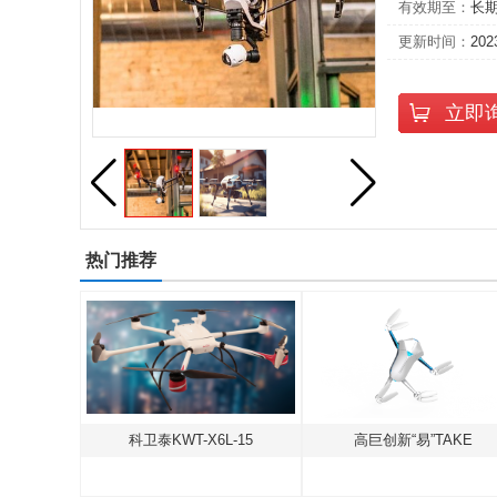
有效期至：
长
更新时间：
202
立即
热门推荐
北京海空行F-500中型共轴无人直升机
科卫泰KWT-X6L-15
高巨创新“易”TAKE