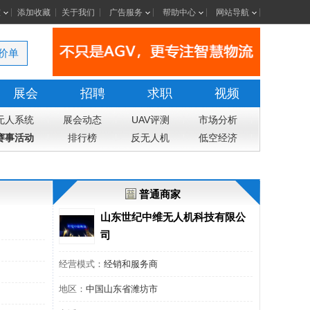
室
添加收藏
关于我们
广告服务
帮助中心
网站导航
价单
展会
招聘
求职
视频
无人系统
展会动态
UAV评测
市场分析
赛事活动
排行榜
反无人机
低空经济
普通商家
山东世纪中维无人机科技有限公
司
经营模式：
经销和服务商
地区：
中国山东省潍坊市