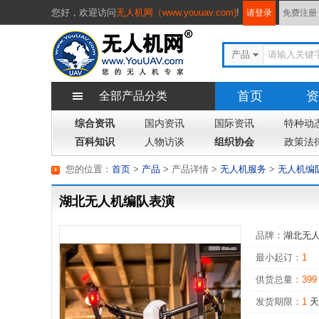
您好，
欢迎访问
无人机网（www.youuav.com)
!
请登录
免费注册
产品
首页
资
全部产品分类
综合资讯
国内资讯
国际资讯
专题
特种动
杂
百科知识
人物访谈
组织协会
政策法
您的位置：
首页
>
产品
> 产品详情
>
无人机服务
>
无人机编
湖北无人机编队表演
品牌：
湖北无
最小起订：
1
供货总量：
399
发货期限：
1
天