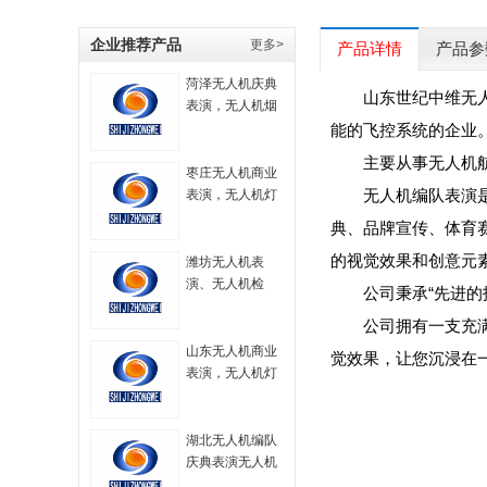
企业推荐产品
更多>
产品详情
产品参
菏泽无人机庆典
山东世纪中维无
表演，无人机烟
花秀表演，无人
能的飞控系统的企业
机大型表演，航
主要从事无人机
拍无人机，无人
枣庄无人机商业
机技术，无人机
无人机编队表演
表演，无人机灯
烟火表演，无人
光秀，无人机表
典、品牌宣传、体育
机策划方案
演服务，无人机
的视觉效果和创意元
飞行表演，
潍坊无人机表
演、无人机检
公司秉承“先进
测、无人机编
公司拥有一支充
队、无人机技术
山东无人机商业
觉效果，让您沉浸在
表演，无人机灯
光秀，无人机表
演服务，无人机
飞行表演，
湖北无人机编队
庆典表演无人机
灯光秀无人机航