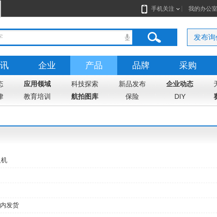
手机关注
我的办公
发布询
讯
企业
产品
品牌
采购
态
志
应用领域
地图
科技探索
新品发布
企业动态
律
教育培训
航拍图库
保险
DIY
人机
内发货