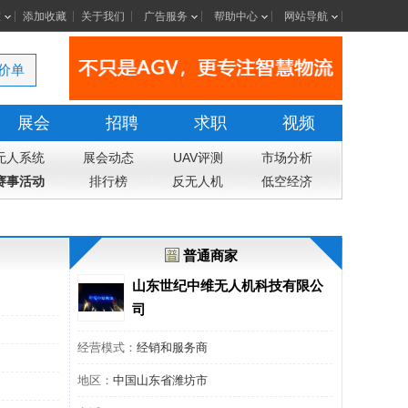
室
添加收藏
关于我们
广告服务
帮助中心
网站导航
价单
展会
招聘
求职
视频
无人系统
展会动态
UAV评测
市场分析
赛事活动
排行榜
反无人机
低空经济
普通商家
山东世纪中维无人机科技有限公
司
经营模式：
经销和服务商
地区：
中国山东省潍坊市