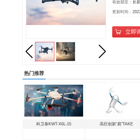
有效期至：
长
更新时间：
202
立即
热门推荐
北京海空行F-500中型共轴无人直升机
科卫泰KWT-X6L-15
高巨创新“易”TAKE