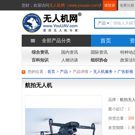
您好，
欢迎访问
无人机网（www.youuav.com)
!
请登录
免费注册
产品
首页
资
全部产品分类
综合资讯
国内资讯
国际资讯
专题
特种动
杂
百科知识
人物访谈
组织协会
政策法
您的位置：
首页
>
产品
> 产品详情
>
无人机服务
>
广告影视
航拍无人机
品牌：
航拍无
最小起订：
1
供货总量：
399
发货期限：
1
天