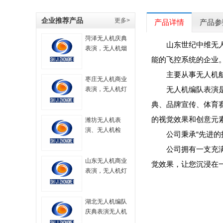
企业推荐产品
更多>
产品详情
产品参
菏泽无人机庆典
山东世纪中维无
表演，无人机烟
花秀表演，无人
能的飞控系统的企业
机大型表演，航
主要从事无人机
拍无人机，无人
枣庄无人机商业
机技术，无人机
无人机编队表演
表演，无人机灯
烟火表演，无人
光秀，无人机表
典、品牌宣传、体育
机策划方案
演服务，无人机
的视觉效果和创意元
飞行表演，
潍坊无人机表
演、无人机检
公司秉承“先进
测、无人机编
公司拥有一支充
队、无人机技术
山东无人机商业
觉效果，让您沉浸在
表演，无人机灯
光秀，无人机表
演服务，无人机
飞行表演，
湖北无人机编队
庆典表演无人机
灯光秀无人机航