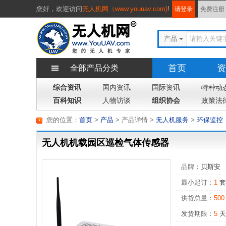
您好，
欢迎访问
无人机网（www.youuav.com)
!
请登录
免费注册
产品
首页
资
全部产品分类
综合资讯
国内资讯
国际资讯
专题
特种动
杂
百科知识
人物访谈
组织协会
政策法
您的位置：
首页
>
产品
> 产品详情
>
无人机服务
>
环保监控
无人机机载园区巡检气体传感器
品牌：
贝斯安
最小起订：
1
套
供货总量：
500
发货期限：
5
天