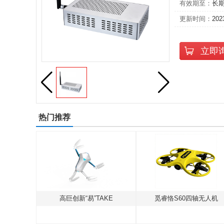
有效期至：
长
更新时间：
202
立即
热门推荐
L-15
高巨创新“易”TAKE
觅睿恪S60四轴无人机