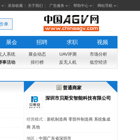
室
添加收藏
关于我们
广告服务
帮助中心
网站导航
价单
展会
招聘
求职
视频
无人系统
展会动态
UAV评测
市场分析
赛事活动
排行榜
反无人机
低空经济
普通商家
深圳市贝斯安智能科技有限公司
经营模式：
新机制造商 零部件制造商 系统集成
商 其他
地区：
中国广东省深圳市