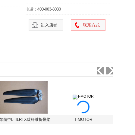
电话：
400-003-8030
进入店铺
联系方式
尔航空L-IILRTX碳纤维折叠桨
T-MOTOR
天津曙光5