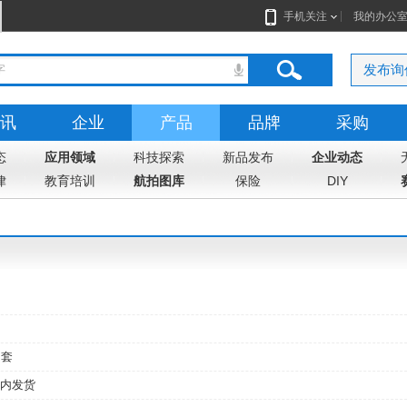
手机关注
我的办公
发布询
讯
企业
产品
品牌
采购
态
志
应用领域
地图
科技探索
新品发布
企业动态
律
教育培训
航拍图库
保险
DIY
套
内发货