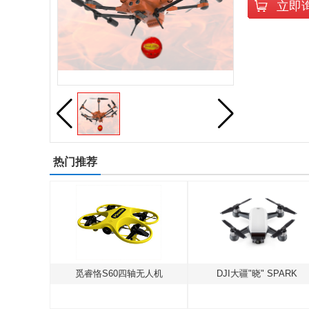
立即
热门推荐
AKE
觅睿恪S60四轴无人机
DJI大疆"晓" SPARK