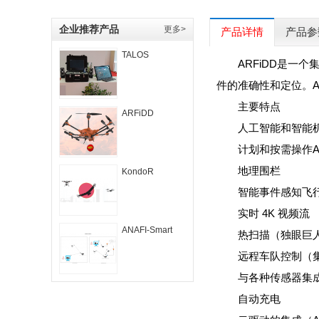
企业推荐产品
更多>
产品详情
产品参
TALOS
ARFiDD是
件的准确性和定位。AR
主要特点
ARFiDD
人工智能和智能
计划和按需操作Ai
地理围栏
KondoR
智能事件感知飞
实时 4K 视频流
ANAFI-Smart
热扫描（独眼巨人
远程车队控制（
与各种传感器集
自动充电