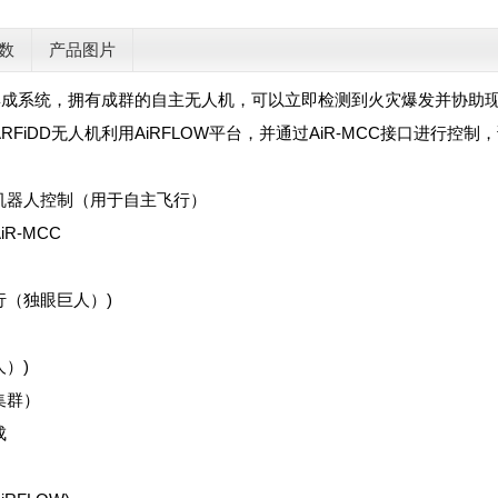
数
产品图片
一个集成系统，拥有成群的自主无人机，可以立即检测到火灾爆发并协
FiDD无人机利用AiRFLOW平台，并通过AiR-MCC接口进行控制，该
机器人控制（用于自主飞行）
R-MCC
行（独眼巨人）)
）)
集群）
成