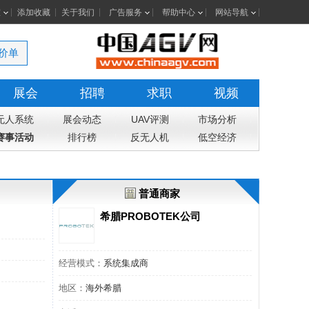
室
添加收藏
关于我们
广告服务
帮助中心
网站导航
价单
展会
招聘
求职
视频
无人系统
展会动态
UAV评测
市场分析
赛事活动
排行榜
反无人机
低空经济
普通商家
希腊PROBOTEK公司
经营模式：
系统集成商
地区：
海外希腊