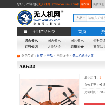
您好，
欢迎访问
无人机网（www.youuav.com)
!
请登录
免费注册
产品
首页
资
全部产品分类
综合资讯
国内资讯
国际资讯
专题
特种动
杂
百科知识
人物访谈
组织协会
政策法
您的位置：
首页
>
产品
> 产品详情
>
无人机解决方案
ARFiDD
最小起订：
1
有效期至：
长
更新时间：
202