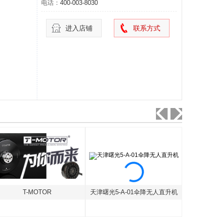
电话：
400-003-8030
进入店铺
联系方式
T-MOTOR
天津曙光5-A-01伞降无人直升机
汇星海油