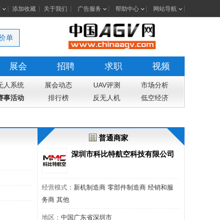
室
添加收藏
关于我们
广告服务
帮助中心
网站导航
价单
展会
招聘
求职
视频
无人系统
展会动态
UAV评测
市场分析
赛事活动
排行榜
反无人机
低空经济
普通商家
深圳市科比特航空科技有限公司
经营模式：
新机制造商 零部件制造商 经销和服
务商 其他
地区：
中国广东省深圳市