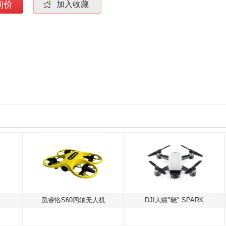
询价
加入收藏
觅睿恪S60四轴无人机
DJI大疆"晓" SPARK