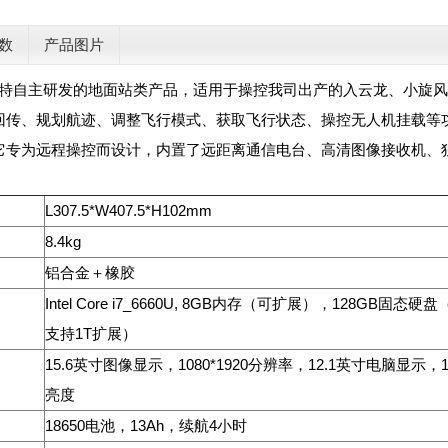
数
产品图片
比特自主研发的地面站类产品，适用于操控我司出产的入云龙、小旋
回传、规划航迹、调整飞行模式、获取飞行状态、操控无人机挂载等
4！它专为远程操控而设计，内置了远距离通信电台、高清图像接收机
L307.5*W407.5*H102mm
8.4kg
铝合金＋橡胶
Intel Core i7_6660U, 8GB内存（可扩展），128GB固态硬
支持1T扩展）
15.6英寸图像显示，1080*1920分辨率，12.1英寸电脑显示，150
亮度
18650电池，13Ah，续航4小时