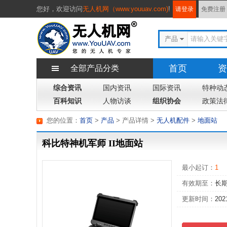
您好，
欢迎访问
无人机网（www.youuav.com)
!
请登录
免费注册
产品
首页
资
全部产品分类
综合资讯
国内资讯
国际资讯
专题
特种动
杂
百科知识
人物访谈
组织协会
政策法
您的位置：
首页
>
产品
> 产品详情
>
无人机配件
>
地面站
科比特神机军师 II地面站
最小起订：
1
有效期至：
长
更新时间：
202