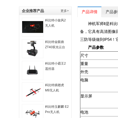
企业推荐产品
更多>
产品详情
产品参
科比特小旋风2
神机军师Ⅱ是科
无人机
备，它具有高清图像
三防等级做到IP5
科比特金眼彪
产品参数
ZT40双光云台
尺寸
重量
科比特小霸王2
遥控器
外壳
电脑
科比特插翅虎
M9无人机
显示屏
科比特玉麒麟 E2
电池
Pro无人机