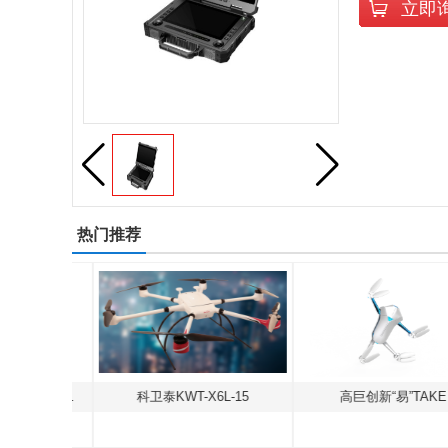
立即
热门推荐
北京海空行F-500中型共轴无人直升机
科卫泰KWT-X6L-15
高巨创新“易”TAKE