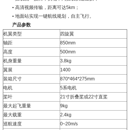
• 高清视频传输，距离可达5km；
• 地面站实现一键航线规划，自主飞行。
产品参数
机翼类型
四旋翼
轴距
850mm
高度
500mm
机身重量
3.8kg
翼展
1400
装箱尺寸
870*464*275mm
电机
5系电机
桨叶
21寸折叠桨或22寸直桨
最大起飞重量
9kg
最大载重
2.4kg
巡航速度
0~20m/s