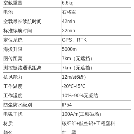
空载重量
6.6kg
电池
石将军
空载最长续航时间
42min
标准续航时间
32min
定位系统
GPS、RTK
海拔升限
5000m
图传距离
7km（无遮挡）
测控链路通讯距离
7km（无遮挡）
抗风能力
12m/s(6级）
工作温度
-20℃-45℃
工作湿度
10%~90%无凝结
防尘防水级别
IP54
电磁干扰
100A/m(工频磁场）
材质
碳纤维+航空铝+工程塑料
颜色
红、黑