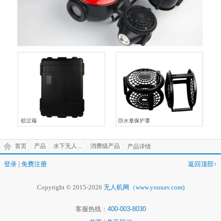
首页
产品
水下无人机(潜航器)
消费级产品
产品详情
登录
|
免费注册
返回顶部↑
Copyright © 2015-2026
无人机网（www.youuav.com)
客服热线：
400-003-8030