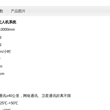
数
产品图片
无人机系统
0000mm
g
g
m/小时
时
m
km
通讯≥40公里，网络通讯、卫星通讯距离不限
5℃-+50℃