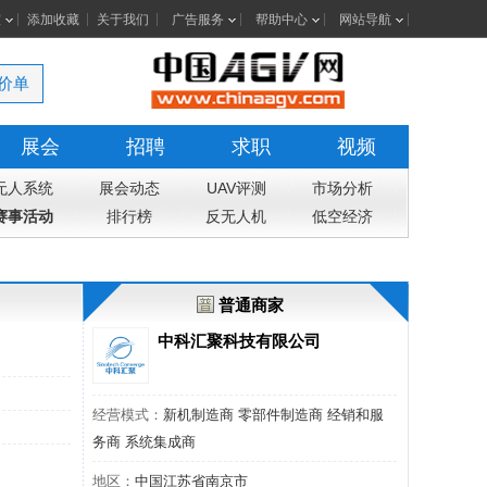
室
添加收藏
关于我们
广告服务
帮助中心
网站导航
价单
展会
招聘
求职
视频
无人系统
展会动态
UAV评测
市场分析
赛事活动
排行榜
反无人机
低空经济
普通商家
中科汇聚科技有限公司
经营模式：
新机制造商 零部件制造商 经销和服
务商 系统集成商
地区：
中国江苏省南京市