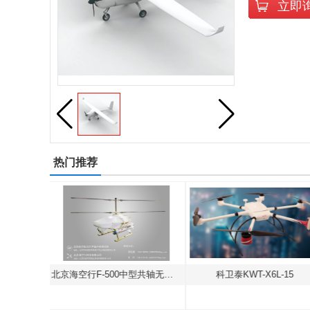
立即
热门推荐
北京海空行F-500中型共轴无人直升机
科卫泰KWT-X6L-15
高巨创新“易”TAK