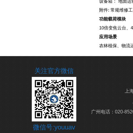
设备箱： 地面运
附件: 常规维修
功能载荷模块
10倍变焦云台、
应用场景
农林植保、物流
关注官方微信
上海
广州电话：020-852
微信号:youuav