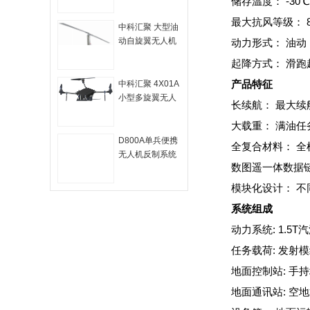
储存温度： -30℃
最大抗风等级： 
中科汇聚 大型油
动自旋翼无人机
动力形式
系统
起降方式： 滑跑
产品特征
中科汇聚 4X01A
小型多旋翼无人
长续航： 最大
机系统
大载重： 满油任务
D800A单兵便携
全复合材料： 
无人机反制系统
数图遥一体数据链：
模块化设计： 
系统组成
动力系统: 1.5
任务载荷: 发射
地面控制站: 手
地面通讯站: 空