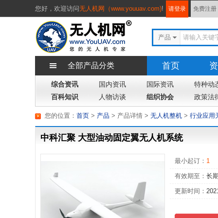
您好，
欢迎访问
无人机网（www.youuav.com)
!
请登录
免费注册
产品
首页
资
全部产品分类
综合资讯
国内资讯
国际资讯
专题
特种动
杂
百科知识
人物访谈
组织协会
政策法
您的位置：
首页
>
产品
> 产品详情
>
无人机整机
>
行业应用
中科汇聚 大型油动固定翼无人机系统
最小起订：
1
有效期至：
长
更新时间：
202