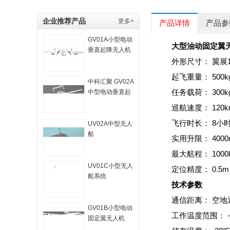
企业推荐产品
更多>
产品详情
产品参
GV01A小型电动
大型油动固定翼
垂直起降无人机
系统
外形尺寸： 翼展1
起飞重量： 500k
中科汇聚 GV02A
任务载荷： 300k
中型电动垂直起
降无人机系统
巡航速度： 120k
飞行时长： 8小
UV02A中型无人
船
实用升限： 4000
最大航程： 1000
UV01C小型无人
定位精度： 0.5m
船系统
技术参数
通信距离： 空地
GV01B小型电动
工作温度范围： -2
固定翼无人机