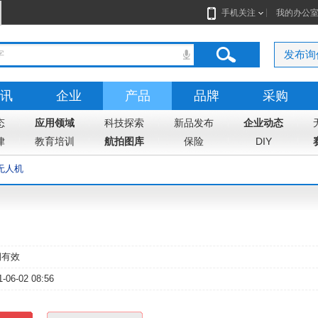
手机关注
我的办公
发布询
讯
企业
产品
品牌
采购
态
志
应用领域
地图
科技探索
新品发布
企业动态
律
教育培训
航拍图库
保险
DIY
无人机
期有效
1-06-02 08:56