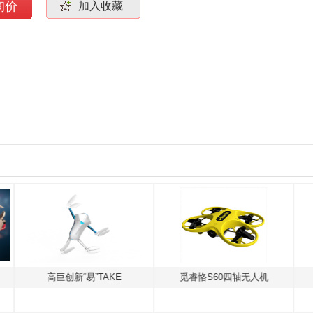
询价
加入收藏
E
觅睿恪S60四轴无人机
DJI大疆"晓" SPARK