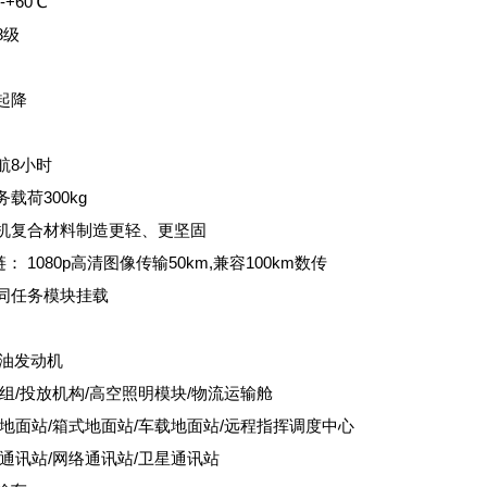
-+60℃
8级
： 油动
起降
续航8小时
载荷300kg
全机复合材料制造更轻、更坚固
 1080p高清图像传输50km,兼容100km数传
不同任务模块挂载
T汽油发动机
模组/投放机构/高空照明模块/物流运输舱
持地面站/箱式地面站/车载地面站/远程指挥调度中心
地通讯站/网络通讯站/卫星通讯站