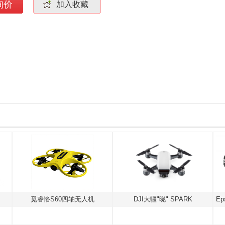
询价
加入收藏
觅睿恪S60四轴无人机
DJI大疆"晓" SPARK