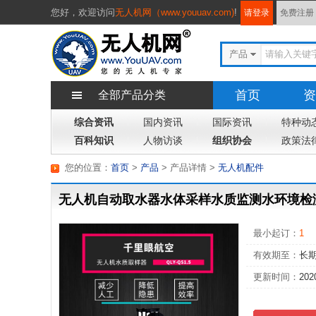
您好，
欢迎访问
无人机网（www.youuav.com)
!
请登录
免费注册
产品
首页
资
全部产品分类
综合资讯
国内资讯
国际资讯
专题
特种动
杂
百科知识
人物访谈
组织协会
政策法
您的位置：
首页
>
产品
> 产品详情
>
无人机配件
无人机自动取水器水体采样水质监测水环境检
最小起订：
1
有效期至：
长
更新时间：
202