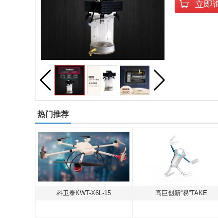
立即
热门推荐
北京海空行F-500中型共轴无人直升机
科卫泰KWT-X6L-15
高巨创新“易”TAKE