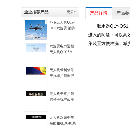
企业推荐产品
更多>
产品详情
产品参
环保无人机QLY-
取水器QLY-Q
HB6六旋翼 消防
检测 长航时远程
进入的问题；可以高
智能可搭载取水
集装置方便冲洗，减
器
六旋翼电力巡检
无人机QLY-6M
六轴航拍专业摄
像 多功能可挂载
航拍
无人机管制信号
干扰器拦截器屏
蔽反制干扰枪驱
离迫降打击空中
安保
无人机干扰拦截
信号干扰屏蔽器
驱离反制器返航
反制管理迫降大
功率
无人机双光变焦
吊舱相机D640系
列产品