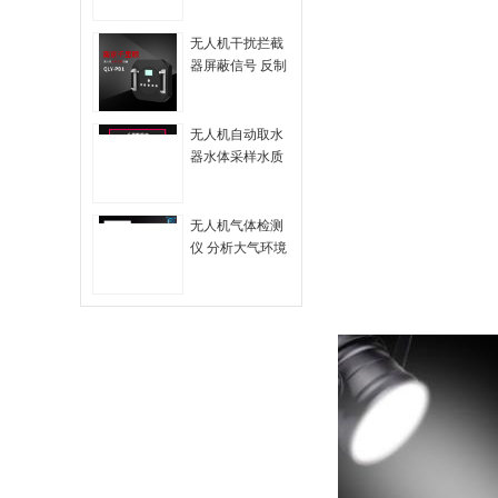
无人机干扰拦截
器屏蔽信号 反制
迫降驱离返航
2000M安保安防
便捷式
无人机自动取水
器水体采样水质
监测水环境检测
空中取水样采集
低空
无人机气体检测
仪 分析大气环境
毒气 监测监管污
染 质量环保 传感