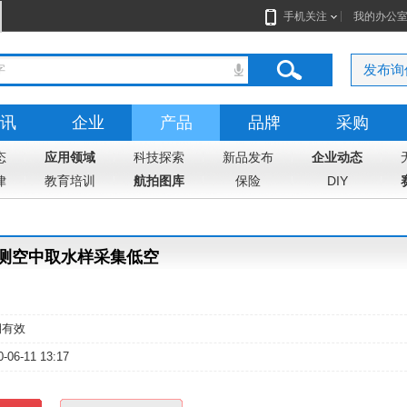
手机关注
我的办公
发布询
讯
企业
产品
品牌
采购
态
志
应用领域
地图
科技探索
新品发布
企业动态
律
教育培训
航拍图库
保险
DIY
测空中取水样采集低空
期有效
0-06-11 13:17