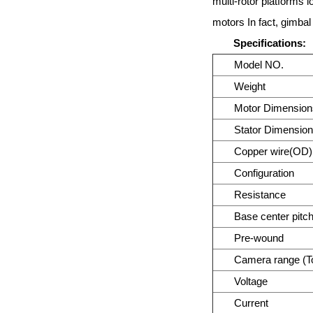
multi-rotor platforms 
motors In fact, gimba
Specifications:
Model NO.
Weight
Motor Dimension
Stator Dimensio
Copper wire(OD)
Configuration
Resistance
Base center pitc
Pre-wound
Camera range (T
Voltage
Current