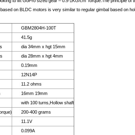
looking to lift GoPro sized gear – 0.5-1KG/cm Torque.The principle of t
l based on BLDC motors is very similar to regular gimbal based on h
GBM2804H-100T
41.5g
s
dia 34mm x hgt 15mm
ns
dia 28mm x hgt 4mm
0.19mm
12N14P
11.2 ohms
h
16mm 19mm
with 100 turns,Hollow shaft
orque)
200-400 grams
11.1V
0.099A