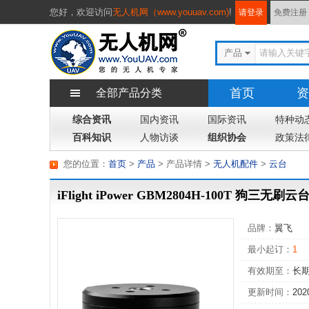
您好，
欢迎访问
无人机网（www.youuav.com)
!
请登录
免费注册
产品
首页
资
全部产品分类
综合资讯
国内资讯
国际资讯
专题
特种动
杂
百科知识
人物访谈
组织协会
政策法
您的位置：
首页
>
产品
> 产品详情
>
无人机配件
>
云台
iFlight iPower GBM2804H-100T 狗三无
品牌：
翼飞
最小起订：
1
有效期至：
长
更新时间：
202