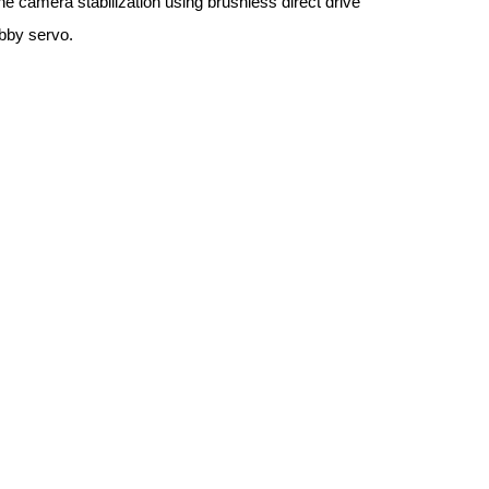
he camera stabilization using brushless direct drive
obby servo.