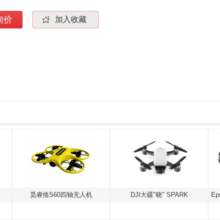
询价
加入收藏
觅睿恪S60四轴无人机
DJI大疆"晓" SPARK