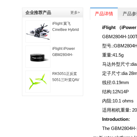
企业推荐产品
更多>
产品详情
产品参
iFlight 翼飞
iFlight （iPow
CineBee Hybrid
4K Whoop室内
GBM2804H-
卡录机 竞速 穿越
型号.:GBM2804H
套机
iFlight iPower
重量:41.5g
GBM2804H-
100T 狗三无刷
马达外型尺寸:dia 3
云台电机 手持
定子尺寸:dia 28m
RK5051正反桨
5051三叶桨QAV
线径:0.19mm
FPV暴力竞赛小
结构:12N14P
四轴 穿越机螺旋
桨
内阻:10.1 ohms
适用相机重量: 200
Introduction:
The GBM2804H-100