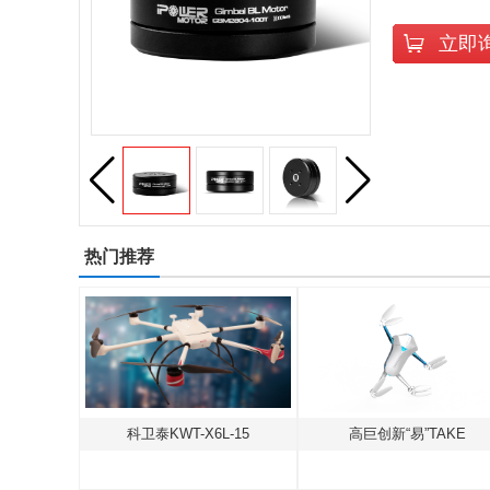
立即
热门推荐
北京海空行F-500中型共轴无人直升机
科卫泰KWT-X6L-15
高巨创新“易”TAKE