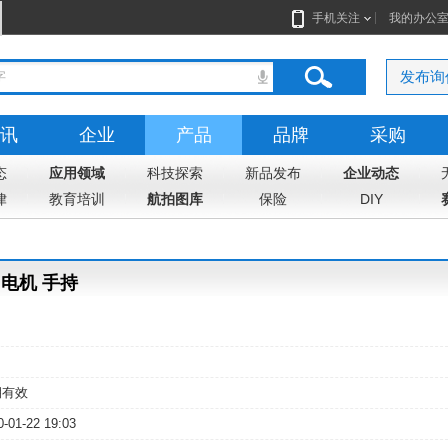
手机关注
我的办公
发布询
讯
企业
产品
品牌
采购
态
志
应用领域
地图
科技探索
新品发布
企业动态
律
教育培训
航拍图库
保险
DIY
刷云台电机 手持
期有效
0-01-22 19:03