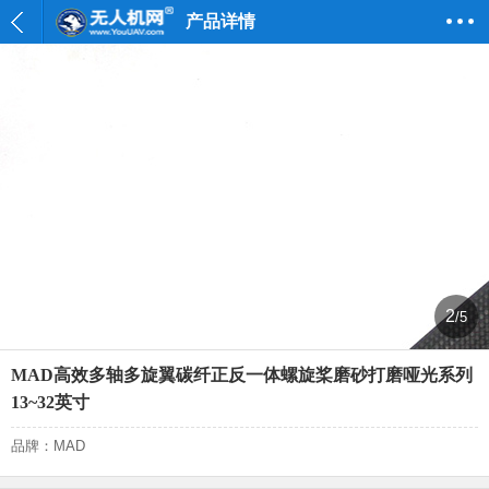
产品详情
2
/5
MAD高效多轴多旋翼碳纤正反一体螺旋桨磨砂打磨哑光系列
13~32英寸
品牌：MAD