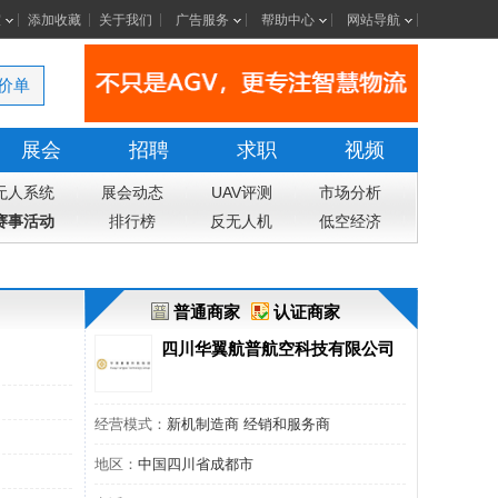
室
添加收藏
关于我们
广告服务
帮助中心
网站导航
价单
展会
招聘
求职
视频
无人系统
展会动态
UAV评测
市场分析
赛事活动
排行榜
反无人机
低空经济
普通商家
认证商家
四川华翼航普航空科技有限公司
经营模式：
新机制造商 经销和服务商
地区：
中国四川省成都市