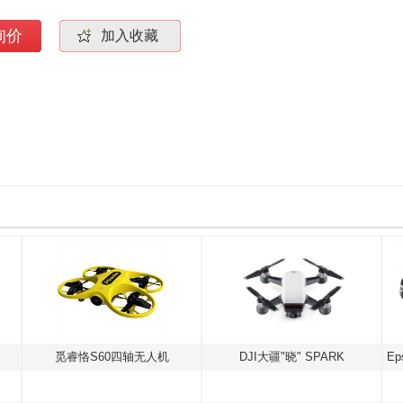
询价
加入收藏
觅睿恪S60四轴无人机
DJI大疆"晓" SPARK