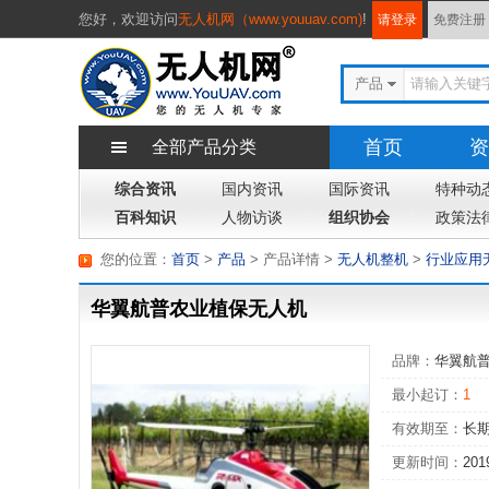
您好，
欢迎访问
无人机网（www.youuav.com)
!
请登录
免费注册
产品
首页
资
全部产品分类
综合资讯
国内资讯
国际资讯
专题
特种动
杂
百科知识
人物访谈
组织协会
政策法
您的位置：
首页
>
产品
> 产品详情
>
无人机整机
>
行业应用
华翼航普农业植保无人机
品牌：
华翼航
最小起订：
1
有效期至：
长
更新时间：
201