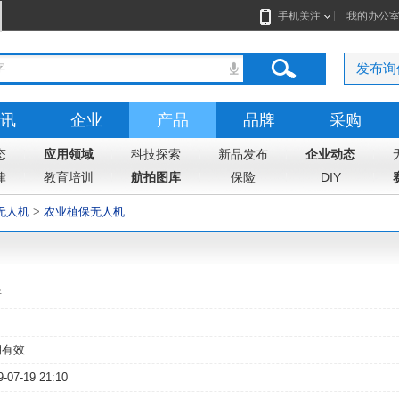
手机关注
我的办公
发布询
讯
企业
产品
品牌
采购
态
志
应用领域
地图
科技探索
新品发布
企业动态
律
教育培训
航拍图库
保险
DIY
无人机
>
农业植保无人机
普
期有效
9-07-19 21:10