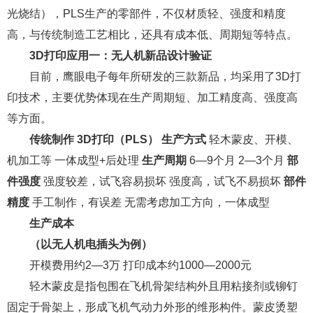
光烧结），PLS生产的零部件，不仅材质轻、强度和精度
高，与传统制造工艺相比，还具有成本低、周期短等特点。
3D打印应用一：无人机新品设计验证
目前，鹰眼电子每年所研发的三款新品，均采用了3D打
印技术，主要优势体现在生产周期短、加工精度高、强度高
等方面。
传统制作
3D打印（PLS）
生产方式
轻木蒙皮、开模、
机加工等 一体成型+后处理
生产周期
6—9个月 2—3个月
部
件强度
强度较差，试飞容易损坏 强度高，试飞不易损坏
部件
精度
手工制作，有误差 无需考虑加工方向，一体成型
生产成本
（以无人机电插头为例）
开模费用约2—3万 打印成本约1000—2000元
轻木蒙皮是指包围在飞机骨架结构外且用粘接剂或铆钉
固定于骨架上，形成飞机气动力外形的维形构件。蒙皮烫塑