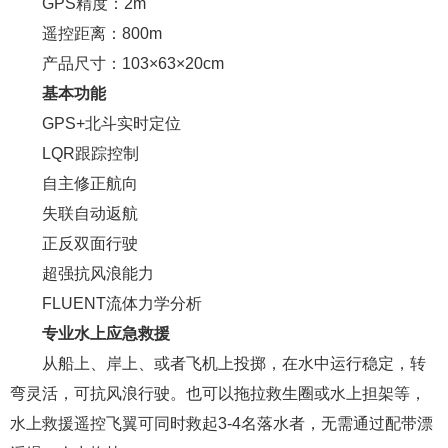
GPS精度：2m
遥控距离：800m
产品尺寸：103×63×20cm
基本功能
GPS+北斗实时定位
LQR跟踪控制
自主修正航向
失联自动返航
正反双面行驶
超强抗风浪能力
FLUENT流体力学分析
专业水上应急救援
从船上、岸上、或者飞机上投掷，在水中运行稳定，转
弯灵活，可抗风浪行驶。也可以拖拉救生圈或水上担架等，
水上救援遥控飞翼可同时救起3-4名落水者，无需通过配带漂