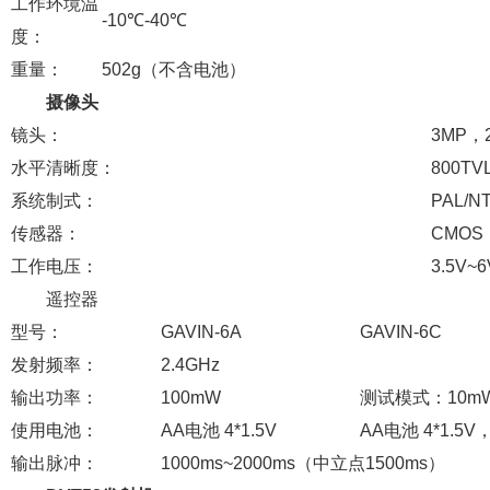
工作环境温
-10℃-40℃
度：
重量：
502g（不含电池）
摄像头
镜头：
3MP，
水平清晰度：
800TV
系统制式：
PAL/N
传感器：
CMOS
工作电压：
3.5V~6
遥控器
型号：
GAVIN-6A
GAVIN-6C
发射频率：
2.4GHz
输出功率：
100mW
测试模式：10m
使用电池：
AA电池 4*1.5V
AA电池 4*1.5V，
输出脉冲：
1000ms~2000ms（中立点1500ms）