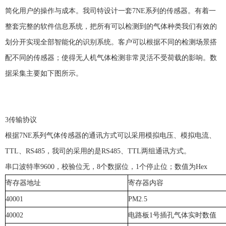
简化用户的操作与成本。我司特设计一套
7NE
系列的传感器。有着一
整套完整的软件信息系统，把所有可以检测到的气体种类我们有效的
划分开实现全部智能化的识别系统。客户可以根据不同的检测场景搭
配不同的传感器；使得无人机气体检测非常灵活不受荷载的影响。数
据采集主要如下图所示。
3
传输协议
根据
7NE
系列气体传感器的通讯方式可以采用模拟电压、模拟电流、
TTL
、
RS485
，我司的采用的是
RS485
、
TTL
两组通讯方式。
串口波特率
9600
，校验位无，
8
个数据位，
1
个停止位；数值为
Hex
寄存器地址
寄存器内容
40001
PM2.5
40002
电路板
1
号插孔气体实时数值