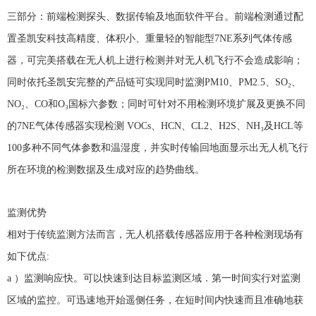
三部分：前端检测探头、数据传输及地面软件平台。前端检测通过配
置圣凯安科技高精度、体积小、重量轻的智能型
7NE
系列气体传感
器，可完美搭载在无人机上进行检测并对无人机飞行不会造成影响；
同时依托圣凯安完整的产品链可实现同时监测
PM10
、
PM2.5
、
SO
₂、
NO
₂、
CO
和
O
₃国标六参数；同时可针对不用检测环境扩展及更换不同
的
7NE
气体传感器实现检测
VOCs
、
HCN
、
CL2
、
H2S
、
NH
₃及
HCL
等
100
多种不同气体参数和温湿度，并实时传输回地面显示出无人机飞行
所在环境的检测数据及生成对应的趋势曲线。
监测优势
相对于传统监测方法而言，无人机搭载传感器应用于各种检测现场有
如下优点
:
a
）监测响应快。可以快速到达目标监测区域．第一时间实行对监测
区域的监控。可迅速地开始遥侧任务，在短时间内快速而且准确地获