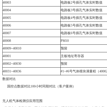
40003
电路板
2
号插孔气体实时数值
40004
电路板
3
号插孔气体实时数值
40005
电路板
4
号插孔气体实时数值
40006
电路板
5
号插孔气体实时数值
40007
电路板
6
号插孔气体实时数值
40008
PM10
40009~40010
预留
40001
主板地址寄存器
40002~40030
预留
40031~40036
#1~#6
号气体模块满量程（
4000
数据对比
国控点数据对比
100
小时同期对比（客户案例）
无人机气体检测仪应用范围