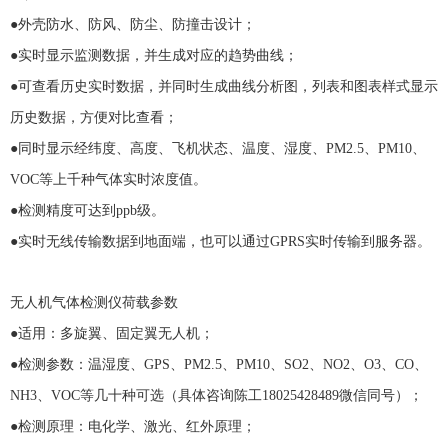
●外壳防水、防风、防尘、防撞击设计；
●实时显示监测数据，并生成对应的趋势曲线；
●可查看历史实时数据，并同时生成曲线分析图，列表和图表样式显示
历史数据，方便对比查看；
●同时显示经纬度、高度、飞机状态、温度、湿度、
PM2.5
、
PM10
、
VOC
等上千种气体实时浓度值。
●检测精度可达到
ppb
级。
●实时无线传输数据到地面端，也可以通过
GPRS
实时传输到服务器。
无人机气体检测仪荷载参数
●适用：多旋翼、固定翼无人机；
●检测参数：温湿度、
GPS
、
PM2.5
、
PM10
、
SO2
、
NO2
、
O3
、
CO
、
NH3
、
VOC
等几十种可选（具体咨询陈工
18025428489
微信同号）；
●检测原理：电化学、激光、红外原理；