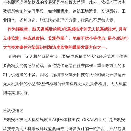
与实际环境污染状况的发展还是存在较大差距，此外，依据地面监测
数据所实施的治理手段，如地面洒水、建筑工地遮盖、交通限行、工
业限产、锅炉改造、脱硫脱硝处理等方案，效果也不尽如人意。
作为继航空、航天遥感后的第
3
代遥感技术的无人机遥感技术
,
具有
立体监测、响应速度快、监测范围广、地形干扰小等优点
,
是今后进行
大气突发事件污染源识别和浓度监测的重要发展方向之一。
但是由于无人机的载荷有限．要完成高精度的大气环境监测工作需
要高精度的传感器荷载．而传统传感器往往在体积、重量等方面的限
制可供选择的不多。因此．深圳市圣凯安科技有限公司研究开发适合
无人机搭载的小型
/
轻型传感器荷载来实现无人机搭载检测、无人机监
测等实用功能。
检测仪概述
圣凯安科技
无人机空气质量
AQI
气体检测仪
（
SKA/WRJ-8
）是圣凯安
科技专为无人机搭载环境监测而专门研发设计的一款产品，产品包含