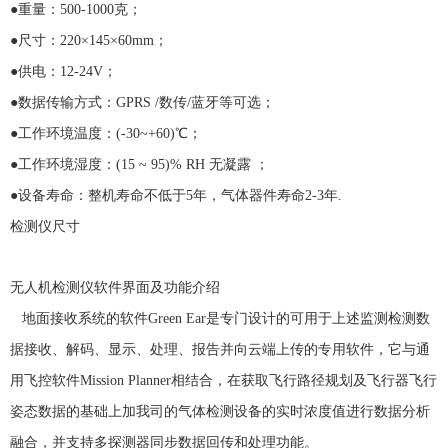
●重量：
500-1000
克；
●尺寸：
220
×
145
×
60mm
；
●供电：
12-24V
；
●数据传输方式：
GPRS /
数传
/
蓝牙等可选；
●工作环境温度：
(-30~+60)
℃；
●工作环境湿度：
(15 ~ 95)% RH
无凝露 ；
●设备寿命：整机寿命不低于
5
年，气体器件寿命
2-3
年
.
检测仪尺寸
无人机检测仪软件界面及功能介绍
地面接收系统的软件
Green Ear
是专门设计的可用于上述监测检测数
据接收、解码、显示、处理、报告并向云端上传的专用软件，它与通
用飞控软件
Mission Planner
相结合，在获取飞行路径规划及飞行器飞行
姿态数据的基础上加我司的气体检测设备的实时浓度值进行数据分析
融合，并支持多探测器同步数据回传和处理功能。