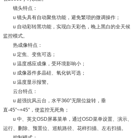
镜头特点：
u 镜头具有自动聚焦功能，避免繁琐的微调操作；
u 自动彩转黑功能，实现白天彩色，晚上黑白的全天候
监控模式。
热成像特点：
u 定焦、变焦可选；
u 温度感应成像，受环境影响小；
u 成像器件多晶硅、氧化钒可选；
u 温度显示报警。
云台特点：
u 超强抗风云台，水平360°无限位旋转，垂
直-45°~+45°，使监控无死角；
u 中、英文OSD屏幕菜单，通过OSD菜单设置、演示、
运行、删除、预置位、巡航路径、花样扫描、左右扫描。
控制模式：