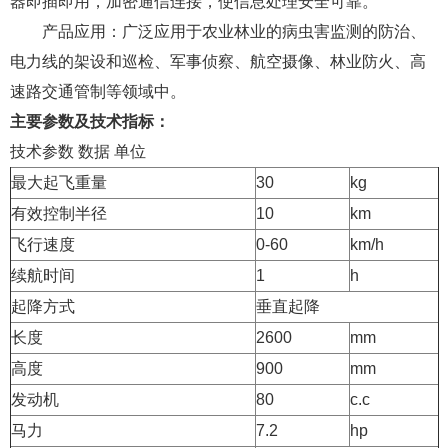
器即插即用，加密通信连接，使信息处理安全可靠。
产品应用：广泛应用于农业林业的病虫害监测的防治、
电力线的架设和巡检、军事侦察、航空摄像、林业防火、高
速路交通管制等领域中。
主要参数及技术指标：
技术参数 数据 单位
最大起飞重量
30
kg
有效控制半径
10
km
飞行速度
0-60
km/h
续航时间
1
h
起降方式
垂直起降
长度
2600
mm
高度
900
mm
发动机
80
c.c
马力
7.2
hp