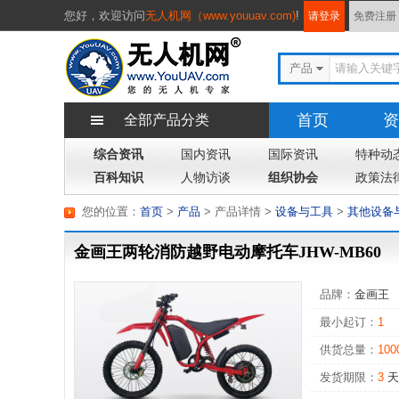
您好，
欢迎访问
无人机网（www.youuav.com)
!
请登录
免费注册
产品
首页
资
全部产品分类
综合资讯
国内资讯
国际资讯
特种动
百科知识
人物访谈
组织协会
政策法
您的位置：
首页
>
产品
> 产品详情
>
设备与工具
>
其他设备
金画王两轮消防越野电动摩托车JHW-MB60
品牌：
金画王
最小起订：
1
供货总量：
100
发货期限：
3
天