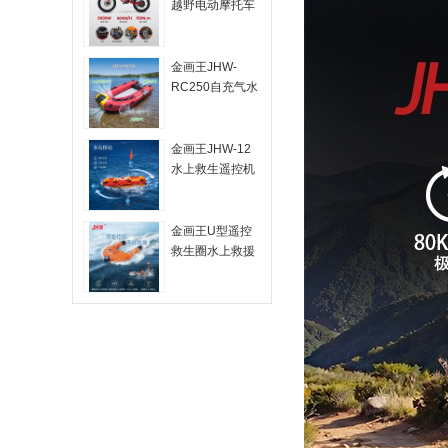
越野电动摩托车
JHW-MB60
金画王JHW-
RC250自充气水
域智能机器人入
水开机防汛应急
救援装备
金画王JHW-12
水上救生遥控机
器人智能水域救
援设备消防防汛
海事搜救应急救
金画王U型遥控
生装备
救生圈水上救援
飞翼JHW-U1水
域救援好产品工
厂直供