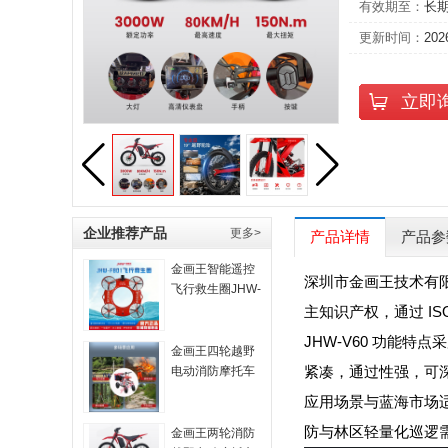
有效期至：
长
更新时间：
202
立即
企业推荐产品
更多>
产品详情
产品参
金画王智能遥控
深圳市金画王技术有限
飞行救生圈JHW-
FB01生产厂家直
主知识产权，通过 I
供
JHW-V60 功能
金画王四轮越野
紧凑，通过性强，可
电动消防摩托车
JHW-MB180
应用场景与蓝海市场
防与林区轻量化巡逻需
金画王两轮消防