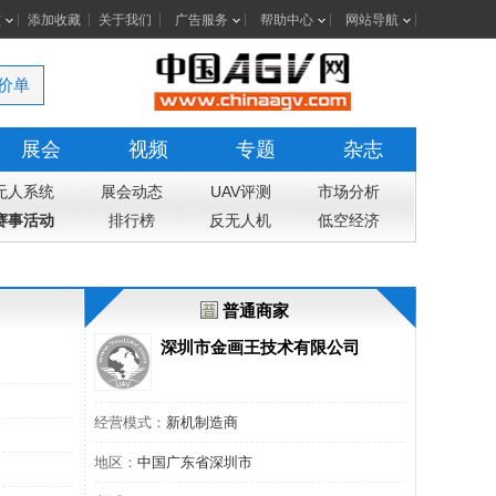
室
添加收藏
关于我们
广告服务
帮助中心
网站导航
价单
展会
视频
专题
杂志
无人系统
展会动态
UAV评测
市场分析
赛事活动
排行榜
反无人机
低空经济
普通商家
深圳市金画王技术有限公司
经营模式：
新机制造商
地区：
中国广东省深圳市