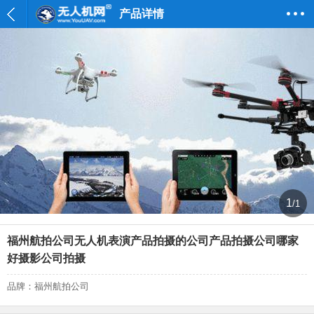
产品详情
1
/1
福州航拍公司无人机表演产品拍摄的公司产品拍摄公司哪家
好摄影公司拍摄
品牌：福州航拍公司