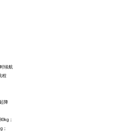
航时续航
航程
板起降
0kg；
kg；