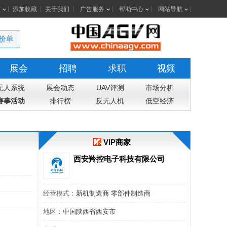
室
添加收藏
关于我们
广告服务
帮助中心
网站导航
价单
展会
招聘
求职
视频
无人系统
展会动态
UAV评测
市场分析
赛事活动
排行榜
反无人机
低空经济
VIP商家
西安羚控电子科技有限公司
经营模式：
新机制造商 零部件制造商
地区：
中国陕西省西安市