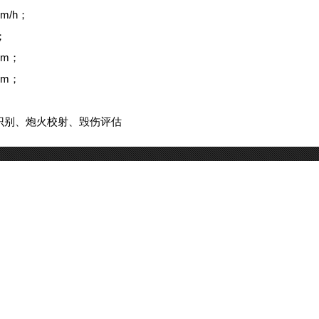
m/h；
；
0m；
0m；
识别、炮火校射、毁伤评估
客服咨询：
全国统一服务电话：
400-003-8030
邮箱：
sale@youuav.com
电话：021-54082801 54111400 69830012 传真：021-39251
上海地址：上海市青浦区康园路399弄10幢47号 邮编：20171
01055 85201056 广州地址：
广州市天河区龙口东路34号广州龙
特邀法律顾问：
广东君和政通律师事务所