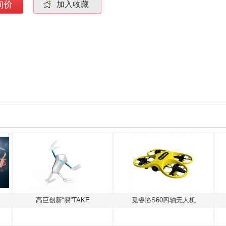
询价
加入收藏
高巨创新“易”TAKE
觅睿恪S60四轴无人机
DJI