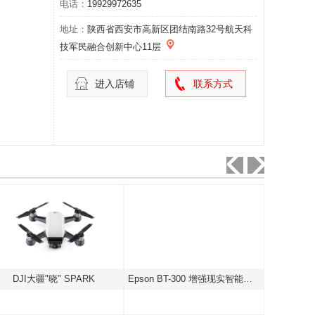
电话：
19929972635
地址：
陕西省西安市高新区团结南路32号航天科
技军民融合创新中心11层
进入店铺
联系方式
大疆"晓" SPARK
Epson BT-300 增强现实智能眼镜
卓尔航空L-IILR