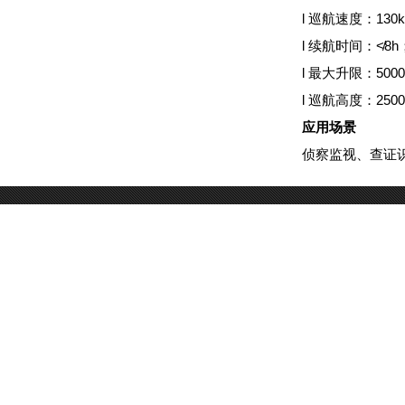
l 巡航速度：130k
l 续航时间：≮8h
l 最大升限：500
l 巡航高度：250
应用场景
侦察监视、查证
关注官方微信
上海
广州电话：020-852
微信号:youuav