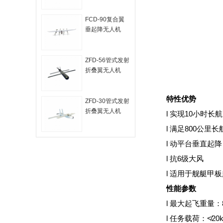
FCD-90复合翼
垂起降无人机
ZFD-56管式发射
折叠翼无人机
特性优势
ZFD-30管式发射
折叠翼无人机
l 实现10小时长
l 满足800公里长
l 动平台垂直起降
l 抗6级大风
l 适用于舰艇甲
性能参数
l 最大起飞重量：8
l 任务载荷：≮20