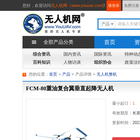
您好，
欢迎访问
无人机网（www.youuav.com)
!
请登录
免费注册
产品
首页
资
全部产品分类
综合资讯
国内资讯
国际资讯
专题
特种动
杂
百科知识
人物访谈
组织协会
政策法
您的位置：
首页
>
产品
> 产品详情
>
无人机整机
FCM-80重油复合翼垂直起降无人机
最小起订：
1
有效期至：
长
更新时间：
202