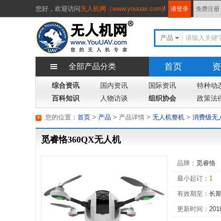
您好，
欢迎访问
无人机网（www.youuav.com)
!
请登录
免费注册
产品
首页
资
全部产品分类
综合资讯
国内资讯
国际资讯
特种动
百科知识
人物访谈
组织协会
政策法
您的位置：
首页
>
产品
> 产品详情
>
无人机整机
>
消费级无
觅睿恪360QX无人机
品牌：
觅睿恪
最小起订：
1
有效期至：
长
更新时间：
201