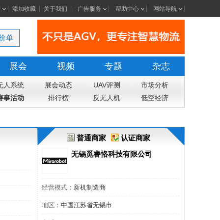
室
添加收藏
关于我们
广告服务
帮助中心
网站导航
价单
展会
视频
专题
杂志
无人系统
展会动态
UAV评测
市场分析
赛事活动
排行榜
反无人机
低空经济
普通商家
认证商家
无锡觅睿恪科技有限公司
经营模式：
新机制造商
地区：
中国江苏省无锡市