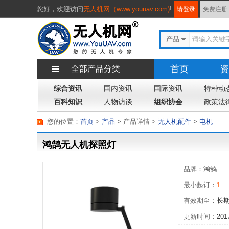
您好，
欢迎访问
无人机网（www.youuav.com)
!
请登录
免费注册
产品
首页
资
全部产品分类
综合资讯
国内资讯
国际资讯
特种动
百科知识
人物访谈
组织协会
政策法
您的位置：
首页
>
产品
> 产品详情
>
无人机配件
>
电机
鸿鹄无人机探照灯
品牌：
鸿鹄
最小起订：
1
有效期至：
长
更新时间：
201