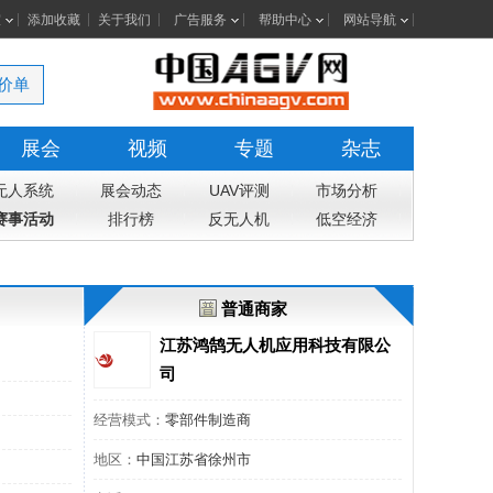
室
添加收藏
关于我们
广告服务
帮助中心
网站导航
价单
展会
视频
专题
杂志
无人系统
展会动态
UAV评测
市场分析
赛事活动
排行榜
反无人机
低空经济
普通商家
江苏鸿鹄无人机应用科技有限公
司
经营模式：
零部件制造商
地区：
中国江苏省徐州市