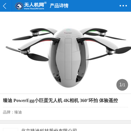
产品详情
1
/1
臻迪 PowerEgg小巨蛋无人机 4K相机 360°环拍 体验遥控
品牌：臻迪
北京臻迪科技股份有限公司