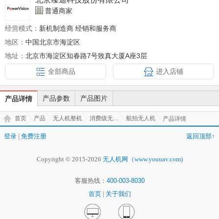
普通商家
经营模式：
新机制造商 经销和服务商
地区：
中国北京市海淀区
地址：
北京市海淀区知春路7号致真大厦A座3层
全部商品
进入店铺
产品参数
产品图片
产品详情
首页
产品
无人机整机
消费级无人机
航拍无人机
产品详情
登录
|
免费注册
返回顶部↑
Copyright © 2015-2026
无人机网（www.youuav.com)
客服热线：
400-003-8030
首页
|
关于我们