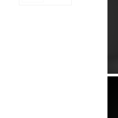
拍智能无人机四
轴飞行器 探索者
XPLORER G版