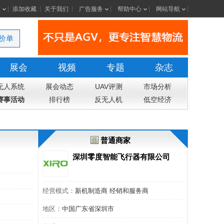
室
添加收藏
关于我们
广告服务
帮助中心
网站导航
价单
展会
视频
专题
杂志
无人系统
展会动态
UAV评测
市场分析
赛事活动
排行榜
反无人机
低空经济
普通商家
深圳零度智能飞行器有限公司
经营模式：
新机制造商 经销和服务商
地区：
中国广东省深圳市