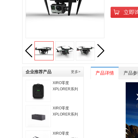
立即
企业推荐产品
更多>
产品详情
产品参
XIRO零度
XPLORER系列
无人机专用 硬壳
背包
XIRO零度
XPLORER系列
无人机专用
5200mah 飞行
智能电池
XIRO零度