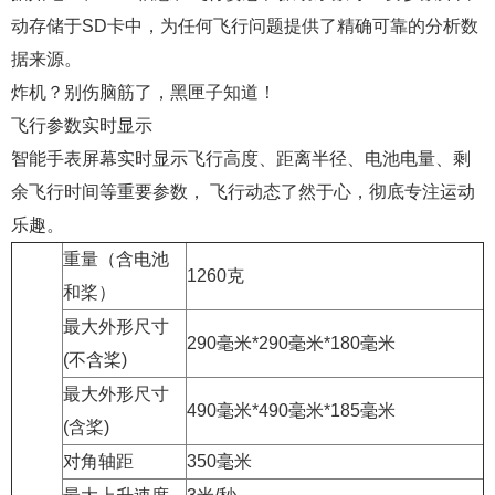
动存储于SD卡中，为任何飞行问题提供了精确可靠的分析数
据来源。
炸机？别伤脑筋了，黑匣子知道！
飞行参数实时显示
智能手表屏幕实时显示飞行高度、距离半径、电池电量、剩
余飞行时间等重要参数， 飞行动态了然于心，彻底专注运动
乐趣。
重量（含电池
1260克
和桨）
最大外形尺寸
290毫米*290毫米*180毫米
(不含桨)
最大外形尺寸
490毫米*490毫米*185毫米
(含桨)
对角轴距
350毫米