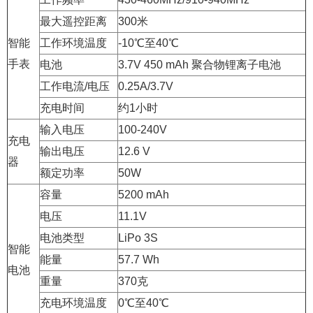
最大遥控距离
300米
智能
工作环境温度
-10℃至40℃
手表
电池
3.7V 450 mAh 聚合物锂离子电池
工作电流/电压
0.25A/3.7V
充电时间
约1小时
输入电压
100-240V
充电
输出电压
12.6 V
器
额定功率
50W
容量
5200 mAh
电压
11.1V
电池类型
LiPo 3S
智能
能量
57.7 Wh
电池
重量
370克
充电环境温度
0℃至40℃