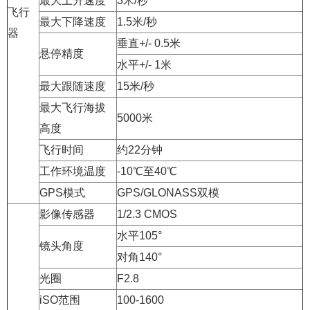
最大上升速度
3米/秒
飞行
最大下降速度
1.5米/秒
器
垂直+/- 0.5米
悬停精度
水平+/- 1米
最大跟随速度
15米/秒
最大飞行海拔
5000米
高度
飞行时间
约22分钟
工作环境温度
-10℃至40℃
GPS模式
GPS/GLONASS双模
影像传感器
1/2.3 CMOS
水平105°
镜头角度
对角140°
光圈
F2.8
iSO范围
100-1600