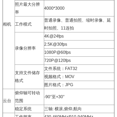
照片最大分辨
4000*3000
率
普通录像、普通拍照、缩时录像、延
相机
工作模式
时拍照、11连拍
4K@24fps
2.5K@30fps
录像分辨率
1080P@60fps
720P@120fps
文件系统：FAT32
支持文件储存
视频格式：MOV
格式
图片格式：JPG
俯仰轴可转动
-90°至+30°
云台
范围
稳定系统
三轴: 横滚,俯仰,航向
工作频率
430-460MHz/910-940MHz