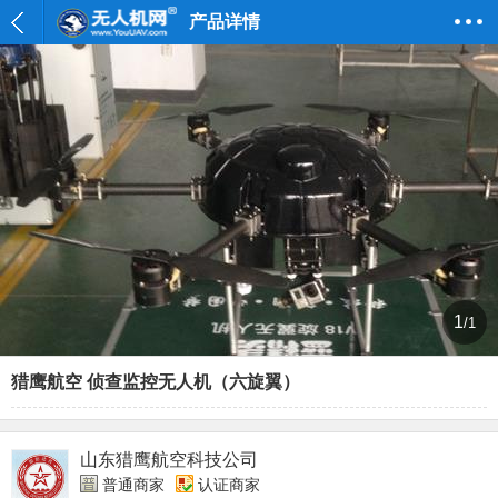
产品详情
1
/1
猎鹰航空 侦查监控无人机（六旋翼）
山东猎鹰航空科技公司
普通商家
认证商家