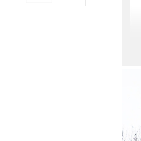
钢齿轮抗冲击高
精度 无人机舵机