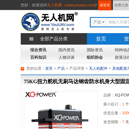
您好，
欢迎访问
无人机网（www.youuav.com)
!
请登录
免费注册
产品
首页
资
全部产品分类
综合资讯
国内资讯
国际资讯
特种动
百科知识
人物访谈
组织协会
政策法
您的位置：
首页
>
产品
> 产品详情
>
无人机配件
>
其他配套
75KG扭力舵机无刷马达钢齿防水机身大型固
品牌：
XQ-PO
最小起订：
1
个
供货总量：
100
发货期限：
7
天