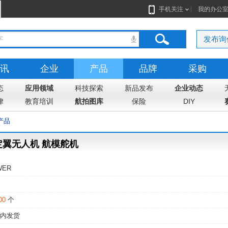
手机关注
我的办公
发布询
讯
企业
产品
品牌
采购
态
应用领域
科技探索
新品发布
企业动态
律
教育培训
航拍图库
保险
DIY
产品
定翼无人机 航模舵机
WER
00
个
内发货