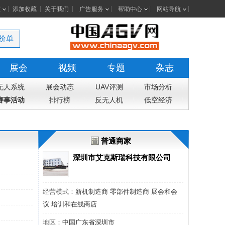
室
添加收藏
关于我们
广告服务
帮助中心
网站导航
价单
展会
视频
专题
杂志
无人系统
展会动态
UAV评测
市场分析
赛事活动
排行榜
反无人机
低空经济
普通商家
深圳市艾克斯瑞科技有限公司
经营模式：
新机制造商 零部件制造商 展会和会
议 培训和在线商店
地区：
中国广东省深圳市