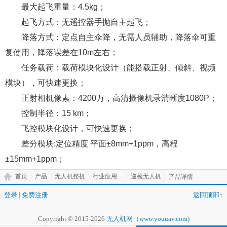
最大起飞重量：4.5kg；
起飞方式：无遥控器手抛自主起飞；
降落方式：定点自主伞降，无需人员辅助，降落伞可重
复使用，降落误差在10m左右；
任务载荷：载荷模块化设计（能搭载正射、倾斜、视频
模块），可快速更换；
正射相机像素：4200万，高清摄像机录清晰度1080P；
控制半径：15 km；
飞控模块化设计，可快速更换；
差分模块:定位精度 平面±8mm+1ppm，高程
±15mm+1ppm；
首页
产品
无人机整机
行业应用无人机
巡检无人机
产品详情
登录
|
免费注册
返回顶部↑
Copyright © 2015-2026
无人机网（www.youuav.com)