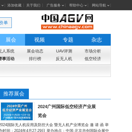
室
添加收藏
关于我们
广告服务
帮助中心
网站导航
价单
展会
视频
专题
杂志
无人系统
展会动态
UAV评测
市场分析
赛事活动
排行榜
反无人机
低空经济
推荐展会
2024广州国际低空经济产业展
览会
2024国际无人机应用及防控大会 暨无人机产业博览会 邀 请 函 举
办时间：2024年4月27-29日 举办地点：中国·北京亦创国际会展中