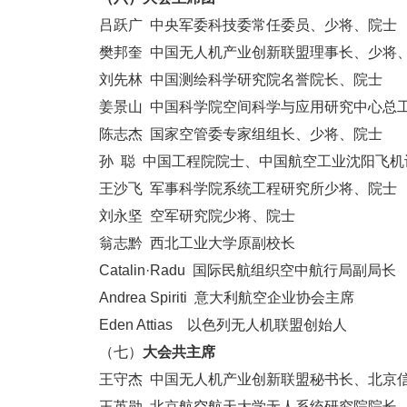
吕跃广 中央军委科技委常任委员、少将、院士
樊邦奎 中国无人机产业创新联盟理事长、少将
刘先林 中国测绘科学研究院名誉院长、院士
姜景山 中国科学院空间科学与应用研究中心总
陈志杰 国家空管委专家组组长、少将、院士
孙 聪 中国工程院院士、中国航空工业沈阳飞
王沙飞 军事科学院系统工程研究所少将、院士
刘永坚 空军研究院少将、院士
翁志黔 西北工业大学原副校长
Catalin·Radu 国际民航组织空中航行局副局长
Andrea Spiriti 意大利航空企业协会主席
Eden Attias 以色列无人机联盟创始人
（七）
大会共主席
王守杰 中国无人机产业创新联盟秘书长、北京
王英勋 北京航空航天大学无人系统研究院院长