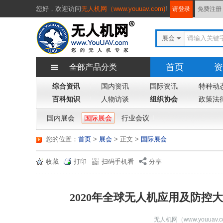
您好，
欢迎访问
无人机网（www.youuav.com)
!
请登录
免费注册
展会
首页
资
全部产品分类
综合资讯
国内资讯
国际资讯
特种动
百科知识
人物访谈
组织协会
政策法
国内展会
国际展会
行业会议
您的位置：
首页
>
展会
> 正文
>
国际展会
收藏
打印
扫码手机看
分享
2020年全球无人机应用及防控大
无人机网（www.youuav.