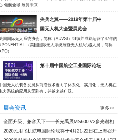
心 领航全域 展翼未来
尖兵之翼——2019年第十届中
国无人机大会暨展览会
美国国际无人系统协会，简称（AUVSI）组织并成熟运营了47年的
XPONENTIAL （美国国际无人系统展暨无人机/机器人展，简称
XPO）
第十届中国航空工业国际论坛
中国无人机装备发展从前沿技术走向了体系化、实用化，无人机在
电力系统的应用从无到有，并越来越广泛。
展会资讯
更多>>
全面升级、兼容天下——长光禹辰MS600 V2多光谱相
2020民用飞机航电国际论坛将于4月21-22日在上海召开
机发布